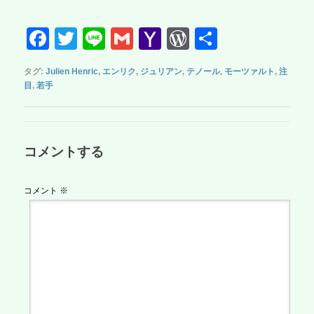
F
T
Li
G
Y
W
共
a
wi
n
m
a
or
有
タグ:
Julien Henric
,
エンリク
,
ジュリアン
,
テノール
,
モーツァルト
,
注
c
tt
e
ail
h
d
目
,
若手
e
er
o
Pr
b
o
e
o
M
ss
コメントする
o
ail
k
コメント
※