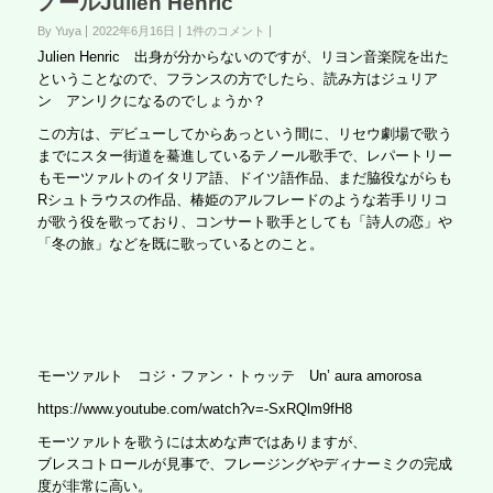
ノールJulien Henric
By Yuya
2022年6月16日
1件のコメント
Julien Henric 出身が分からないのですが、リヨン音楽院を出た
ということなので、フランスの方でしたら、読み方はジュリア
ン アンリクになるのでしょうか？
この方は、デビューしてからあっという間に、リセウ劇場で歌う
までにスター街道を驀進しているテノール歌手で、レパートリー
もモーツァルトのイタリア語、ドイツ語作品、まだ脇役ながらも
Rシュトラウスの作品、椿姫のアルフレードのような若手リリコ
が歌う役を歌っており、コンサート歌手としても「詩人の恋」や
「冬の旅」などを既に歌っているとのこと。
モーツァルト コジ・ファン・トゥッテ Un’ aura amorosa
https://www.youtube.com/watch?v=-SxRQlm9fH8
モーツァルトを歌うには太めな声ではありますが、
ブレスコトロールが見事で、フレージングやディナーミクの完成
度が非常に高い。