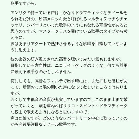
歌手ですから、
アンリクの持っている声は、かなりドラマティックなテノールを
やれるだけの、所謂メロッキ派と呼ばれるマルティヌッチやチェ
ッケリ、ジパーリといった歌手のようにもなれる可能性があると
思うのですが、マスタークラスを受けている歌手のタイプから考
えるに、
彼はあまりアクートで熱狂させるような歌唱を目指していないよ
うに思えます。
彼の楽器の研ぎ澄まされた高音を聴いてみたい気もしますが、
目指している方向性は、ニコライ・ゲッダのような、何でも器用
に歌える歌手なのかもしれません。
何にしても、高音をフォルテで出す時には、まだ押した感じがあ
って、所謂おっと喉の開いた声になって欲しいところではありま
すが、
若くして中低音の音質が充実していますので、このまま上まで繋
がっていくと、歳を重ねればリリコ・スピント～ドラマティック
な役まで歌えるようになると思いますので、
声は勿論ですが、どのようなレパートリーを中心に歌っていくの
かも今後要注目なテノール歌手です。