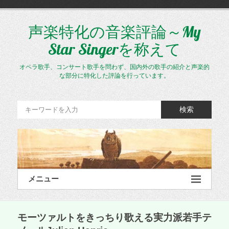
コ
ン
テ
声楽特化の音楽評論～My
ン
Star Singerを称えて
ツ
へ
ス
オペラ歌手、コンサート歌手を問わず、国内外の歌手の紹介と声楽的
キ
な部分に特化した評論を行っています。
ッ
プ
検索
メニュー
モーツァルトをきっちり歌える実力派若手テ