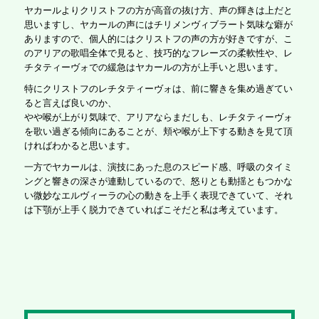
ヤカールよりクリストフの方が高音の抜け方、声の輝きは上だと
思いますし、ヤカールの声にはチリメンヴィブラート気味な癖が
ありますので、個人的にはクリストフの声の方が好きですが、こ
のアリアの歌唱全体で見ると、技巧的なフレーズの柔軟性や、レ
チタティーヴォでの緩急はヤカールの方が上手いと思います。
特にクリストフのレチタティーヴォは、前に響きを集め過ぎてい
ると言えば良いのか、
やや喉が上がり気味で、アリアならまだしも、レチタティーヴォ
を歌い過ぎる傾向にあることが、頬や喉が上下する動きを見て頂
ければわかると思います。
一方でヤカールは、演技にあった息のスピード感、呼吸のタイミ
ングと響きの深さが連動しているので、怒りとも動揺ともつかな
い微妙なエルヴィーラの心の動きを上手く表現できていて、それ
は下顎が上手く脱力できていればこそだと私は考えています。