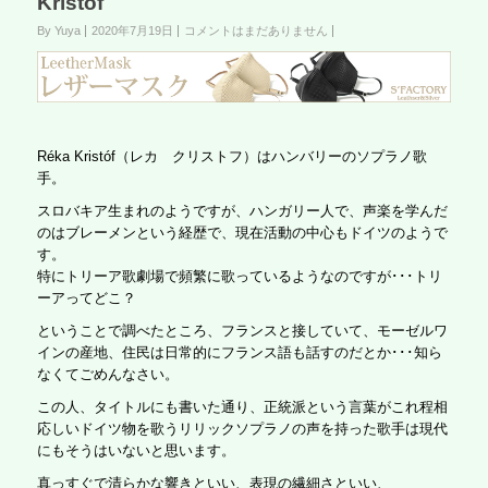
Kristóf
By Yuya
2020年7月19日
コメントはまだありません
Réka Kristóf（レカ クリストフ）はハンバリーのソプラノ歌
手。
スロバキア生まれのようですが、ハンガリー人で、声楽を学んだ
のはブレーメンという経歴で、現在活動の中心もドイツのようで
す。
特にトリーア歌劇場で頻繁に歌っているようなのですが･･･トリ
ーアってどこ？
ということで調べたところ、フランスと接していて、モーゼルワ
インの産地、住民は日常的にフランス語も話すのだとか･･･知ら
なくてごめんなさい。
この人、タイトルにも書いた通り、正統派という言葉がこれ程相
応しいドイツ物を歌うリリックソプラノの声を持った歌手は現代
にもそうはいないと思います。
真っすぐで清らかな響きといい、表現の繊細さといい、