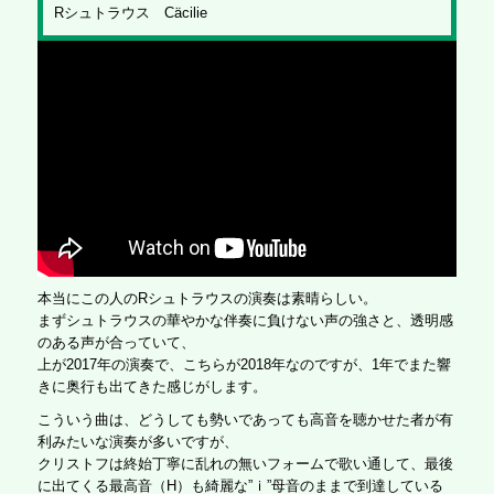
Rシュトラウス Cäcilie
本当にこの人のRシュトラウスの演奏は素晴らしい。
まずシュトラウスの華やかな伴奏に負けない声の強さと、透明感
のある声が合っていて、
上が2017年の演奏で、こちらが2018年なのですが、1年でまた響
きに奥行も出てきた感じがします。
こういう曲は、どうしても勢いであっても高音を聴かせた者が有
利みたいな演奏が多いですが、
クリストフは終始丁寧に乱れの無いフォームで歌い通して、最後
に出てくる最高音（H）も綺麗な”ｉ”母音のままで到達している