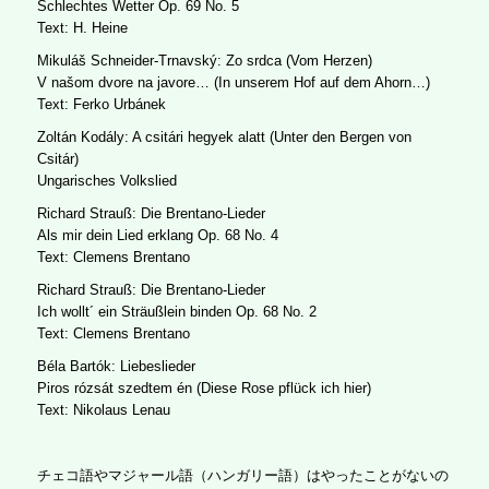
Schlechtes Wetter Op. 69 No. 5
Text: H. Heine
Mikuláš Schneider-Trnavský: Zo srdca (Vom Herzen)
V našom dvore na javore… (In unserem Hof auf dem Ahorn…)
Text: Ferko Urbánek
Zoltán Kodály: A csitári hegyek alatt (Unter den Bergen von
Csitár)
Ungarisches Volkslied
Richard Strauß: Die Brentano-Lieder
Als mir dein Lied erklang Op. 68 No. 4
Text: Clemens Brentano
Richard Strauß: Die Brentano-Lieder
Ich wollt´ ein Sträußlein binden Op. 68 No. 2
Text: Clemens Brentano
Béla Bartók: Liebeslieder
Piros rózsát szedtem én (Diese Rose pflück ich hier)
Text: Nikolaus Lenau
チェコ語やマジャール語（ハンガリー語）はやったことがないの