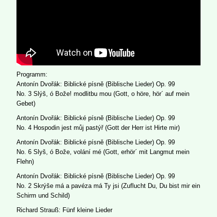
Programm:
Antonín Dvořák: Biblické písně (Biblische Lieder) Op. 99
No. 3 Slýš, ó Bože! modlitbu mou (Gott, o höre, hör´ auf mein
Gebet)
Antonín Dvořák: Biblické písně (Biblische Lieder) Op. 99
No. 4 Hospodin jest můj pastýř (Gott der Herr ist Hirte mir)
Antonín Dvořák: Biblické písně (Biblische Lieder) Op. 99
No. 6 Slyš, ó Bože, volání mé (Gott, erhör´ mit Langmut mein
Flehn)
Antonín Dvořák: Biblické písně (Biblische Lieder) Op. 99
No. 2 Skrýše má a pavéza má Ty jsi (Zuflucht Du, Du bist mir ein
Schirm und Schild)
Richard Strauß: Fünf kleine Lieder