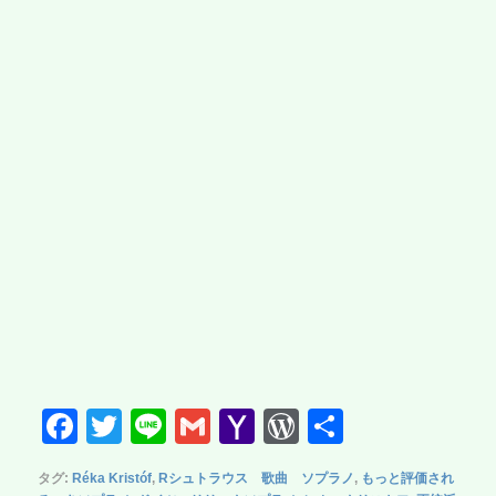
F
T
Li
G
Y
W
共
a
wi
n
m
a
or
有
タグ:
Réka Kristóf
,
Rシュトラウス 歌曲 ソプラノ
,
もっと評価され