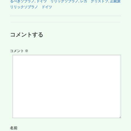
c
tt
e
ail
h
d
るべきソプラノ
,
ドイツ リリックソプラノ
,
レカ クリストフ
,
正統派
e
er
o
Pr
リリックソプラノ ドイツ
b
o
e
o
M
ss
コメントする
o
ail
k
コメント
※
名前