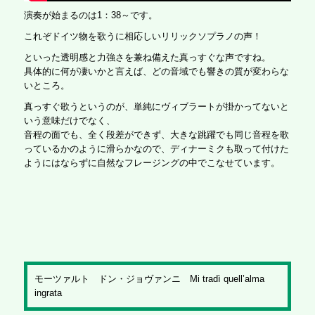
演奏が始まるのは1：38～です。
これぞドイツ物を歌うに相応しいリリックソプラノの声！
といった透明感と力強さを兼ね備えた真っすぐな声ですね。
具体的に何が凄いかと言えば、どの音域でも響きの質が変わらな
いところ。
真っすぐ歌うというのが、単純にヴィブラートが掛かってないと
いう意味だけでなく、
音程の面でも、全く段差ができず、大きな跳躍でも同じ音程を歌
っているかのように滑らかなので、ディナーミクも取って付けた
ようにはならずに自然なフレージングの中でこなせています。
モーツァルト ドン・ジョヴァンニ Mi tradì quell’alma
ingrata