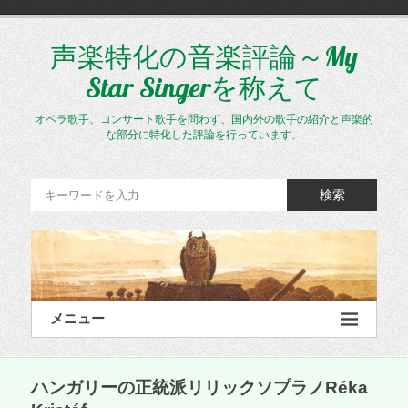
コ
ン
テ
声楽特化の音楽評論～My
ン
Star Singerを称えて
ツ
へ
ス
オペラ歌手、コンサート歌手を問わず、国内外の歌手の紹介と声楽的
キ
な部分に特化した評論を行っています。
ッ
プ
検索
メニュー
ハンガリーの正統派リリックソプラノRéka