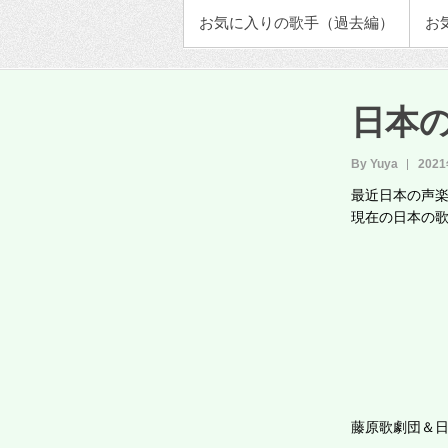
お気に入りの歌手（過去編）
お
日本
By Yuya
202
最近日本の声
現在の日本の
藤原歌劇団＆日