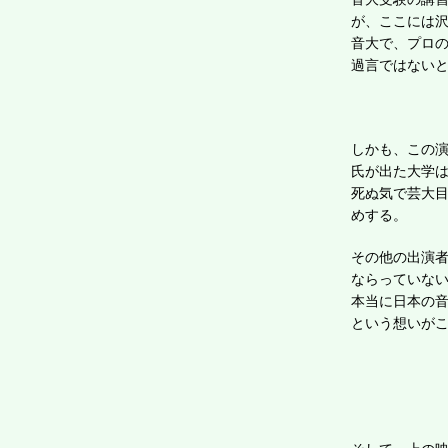
が、ここには
音大で、プロ
過言ではない
しかも、この
氏が出た大学
死ぬ気で芸大
めする。
その他の出演
ならっていな
本当に日本の
という想いが