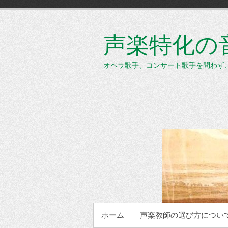
コ
ン
テ
声楽特化の音楽
ン
ツ
へ
オペラ歌手、コンサート歌手を問わず
ス
キ
ッ
プ
メインメニュー
ホーム
声楽教師の選び方につい