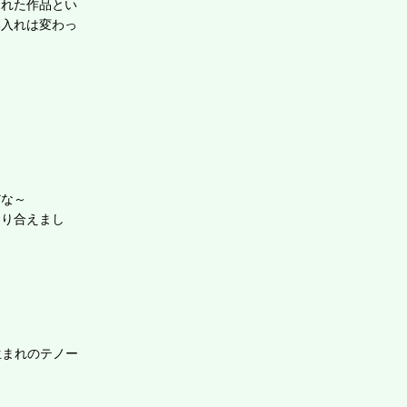
された作品とい
い入れは変わっ
。
だな～
巡り合えまし
ク生まれのテノー