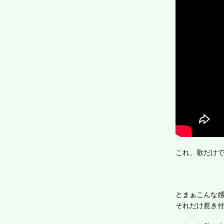
これ、歌だけ
とまぁこんな
それだけ惹き