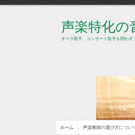
コ
ン
テ
声楽特化の音楽
ン
ツ
へ
オペラ歌手、コンサート歌手を問わず
ス
キ
ッ
プ
メインメニュー
ホーム
声楽教師の選び方につい