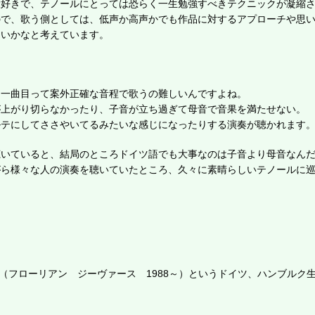
大好きで、テノールにとっては恐らく一生勉強すべきテクニックが凝縮
ので、歌う側としては、低声か高声かでも作品に対するアプローチや思
ないかなと考えています。
、一曲目って案外正確な音程で歌うの難しいんですよね。
が上がり切らなかったり、子音が立ち過ぎて母音で音果を満たせない。
ルテにしてささやいてるみたいな感じになったりする演奏が聴かれます
聴いていると、結局のところドイツ語でも大事なのは子音より母音なん
がら様々な人の演奏を聴いていたところ、久々に素晴らしいテノールに
Sievers（フローリアン ジーヴァース 1988～）というドイツ、ハンブル