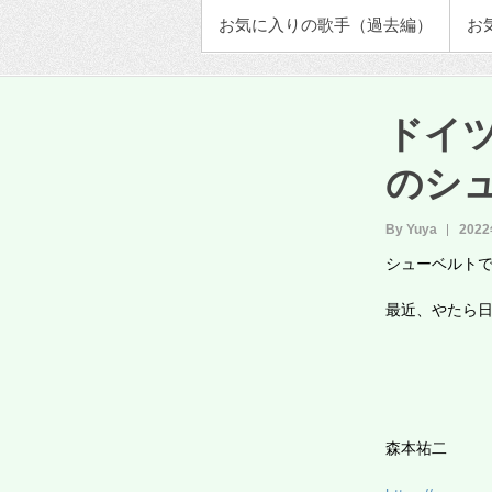
お気に入りの歌手（過去編）
お
ドイツの
のシ
By Yuya
202
シューベルト
最近、やたら日
森本祐二