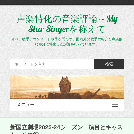
コ
ン
テ
声楽特化の音楽評論～My
ン
Star Singerを称えて
ツ
へ
ス
オペラ歌手、コンサート歌手を問わず、国内外の歌手の紹介と声楽的
キ
な部分に特化した評論を行っています。
ッ
プ
検索
メニュー
新国立劇場2023-24シーズン 演目とキャス