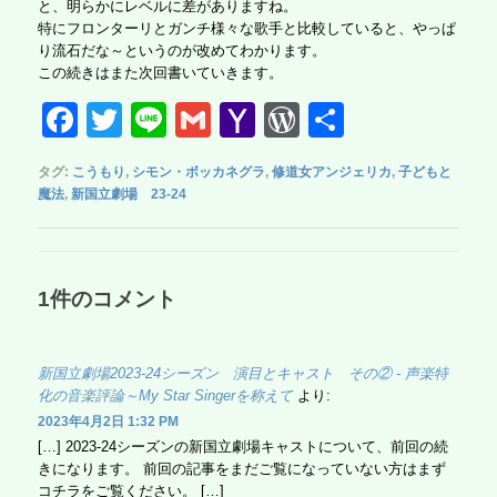
と、明らかにレベルに差がありますね。
特にフロンターリとガンチ様々な歌手と比較していると、やっぱ
り流石だな～というのが改めてわかります。
この続きはまた次回書いていきます。
F
T
Li
G
Y
W
共
a
wi
n
m
a
or
有
タグ:
こうもり
,
シモン・ボッカネグラ
,
修道女アンジェリカ
,
子どもと
c
tt
e
ail
h
d
魔法
,
新国立劇場 23-24
e
er
o
Pr
b
o
e
o
M
ss
1件のコメント
o
ail
k
新国立劇場2023-24シーズン 演目とキャスト その② - 声楽特
化の音楽評論～My Star Singerを称えて
より:
2023年4月2日 1:32 PM
[…] 2023-24シーズンの新国立劇場キャストについて、前回の続
きになります。 前回の記事をまだご覧になっていない方はまず
コチラをご覧ください。 […]