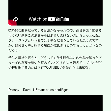
技巧的な曲を歌っている音源がなかったので、高音を楽々出せる
ような印象をこの演奏からはあまり受けないのがちょっと心配。
フレージングという面では丁寧な歌唱をしていると思うのです
が、如何せん声が掠れる場面が散見されるのでちょっとどうなの
だろう・・・
子供と魔法と言うと、どうしても学生時代にこの作品を知ったド
ゥセイの演奏を聴いた時のインパクトが大き過ぎて、ブリオがど
の程度歌えるのかは正直YOUTUBEの音源からは未知数。
Dessay – Ravel- L’Enfant et les sortilèges