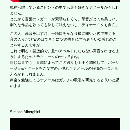
現在活躍しているスピントの中でも最も好きなテノールかもしれ
ません。
とにかく言葉のレガートが素晴らしくて、母音がとても美しい。
劇的な作品を歌っても決して吠えないし、ディナーミクも自在。
この人、高音を出す時、一瞬口をかなり横に開いた後で整える、
音の入りだけ”a”の口で直ぐに”o”の母音にするみたいな感じのこ
とをするんですが、
これは明るく開放的で、且つアペルトにならない高音を出せるよ
うにするためのテクニックの一つですね。
同じ母音でも、音域によってこの辺りを上手く調節して、パッサ
ージョ&アクートをこなすのが優れたテノールの特徴の一つと言
えるかもしれません。
声楽を勉強してるテノールはガンチの歌唱を研究すると良いと思
います。
Simone Alberghini