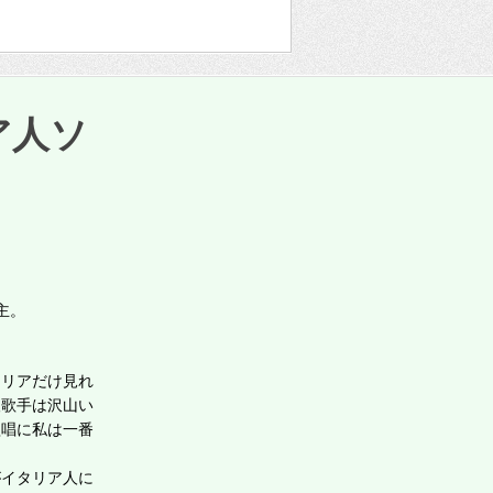
リア人ソ
主。
。
ャリアだけ見れ
人歌手は沢山い
歌唱に私は一番
がイタリア人に