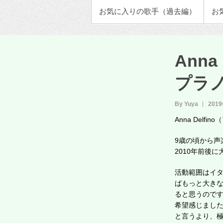
お気に入りの歌手（過去編）
お
Ann
プラ
By Yuya
201
Anna Del
9歳の頃から声
2010年前後
活動範囲はイ
ばもっと大き
ると思うので
希望感じまし
と言うより、