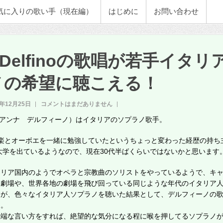
気に入りの歌い手（現在編）
はじめに
お問い合わせ
a Delfinoの歌唱が若手イタ
ノの希望に聴こえる！
9年12月25日
コメントはまだありません
fino（アンナ デルフィーノ）はイタリアのソプラノ歌手。
楽とオーボエを一緒に勉強していたというちょっと変わった経歴の持ち
に大学を出ているようなので、現在30代半ばくらいではないかと思います
タリア国内のようでオペラと宗教曲のソリストをやっているようで、キ
な劇場や、世界各地の劇場を飛び回っている同じような年代のイタリア
すが、色々なイタリア人ソプラノを聴いた結果として、デルフィーノの
た。
極端な言い方をすれば、絶望的な気分になる程に喉を押してるソプラノ