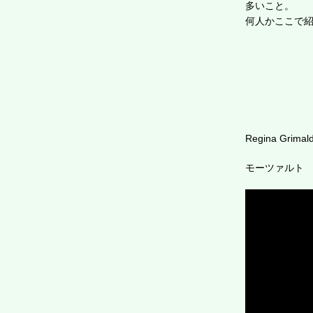
多いこと。
何人かここで
Regina Grimald
モーツァルト コ