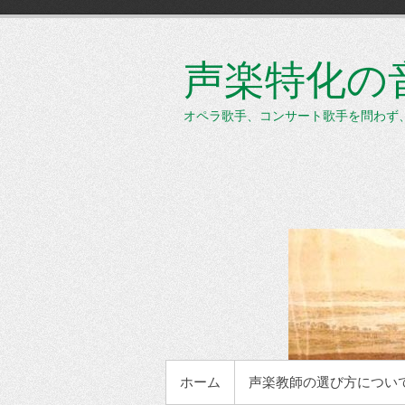
コ
ン
テ
声楽特化の音楽
ン
ツ
へ
オペラ歌手、コンサート歌手を問わず
ス
キ
ッ
プ
メインメニュー
ホーム
声楽教師の選び方につい