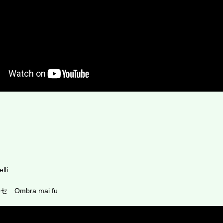
lli
Ombra mai fu