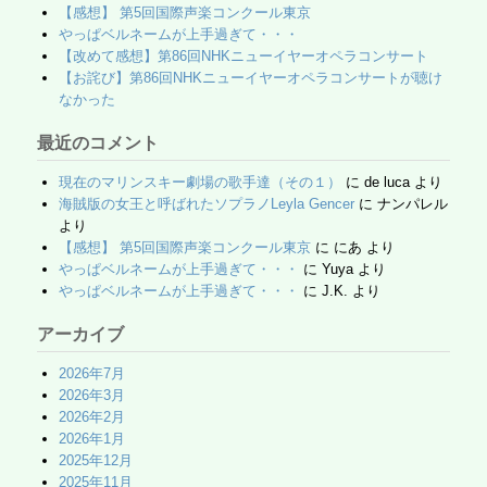
k
【感想】 第5回国際声楽コンクール東京
やっぱベルネームが上手過ぎて・・・
【改めて感想】第86回NHKニューイヤーオペラコンサート
【お詫び】第86回NHKニューイヤーオペラコンサートが聴け
なかった
最近のコメント
現在のマリンスキー劇場の歌手達（その１）
に
de luca
より
海賊版の女王と呼ばれたソプラノLeyla Gencer
に
ナンパレル
より
【感想】 第5回国際声楽コンクール東京
に
にあ
より
やっぱベルネームが上手過ぎて・・・
に
Yuya
より
やっぱベルネームが上手過ぎて・・・
に
J.K.
より
アーカイブ
2026年7月
2026年3月
2026年2月
2026年1月
2025年12月
2025年11月