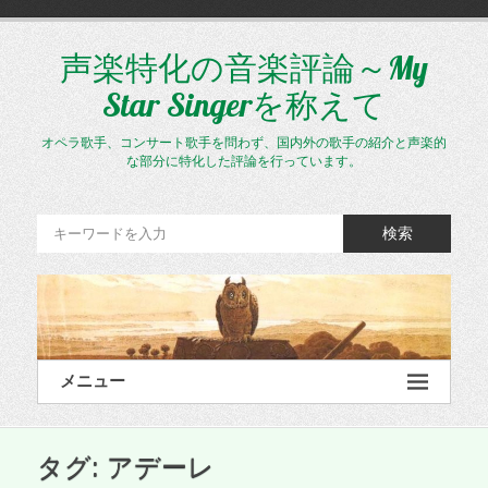
コ
ン
テ
声楽特化の音楽評論～My
ン
Star Singerを称えて
ツ
へ
ス
オペラ歌手、コンサート歌手を問わず、国内外の歌手の紹介と声楽的
キ
な部分に特化した評論を行っています。
ッ
プ
検索
メニュー
タグ:
アデーレ