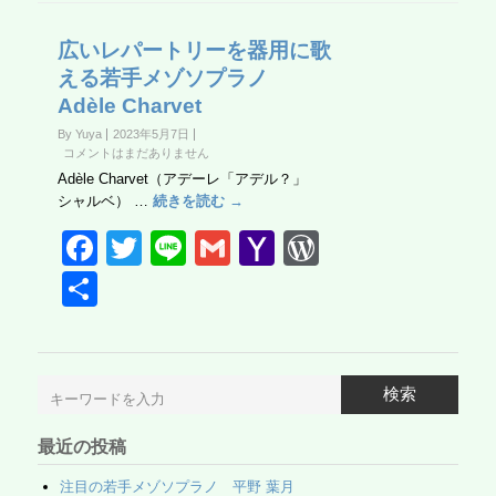
広いレパートリーを器用に歌
える若手メゾソプラノ
Adèle Charvet
By Yuya
2023年5月7日
コメントはまだありません
Adèle Charvet（アデーレ「アデル？」
シャルベ） …
続きを読む →
F
T
Li
G
Y
W
a
wi
n
m
a
or
共
c
tt
e
ail
h
d
有
e
er
o
Pr
b
o
e
検索
o
M
ss
最近の投稿
o
ail
注目の若手メゾソプラノ 平野 葉月