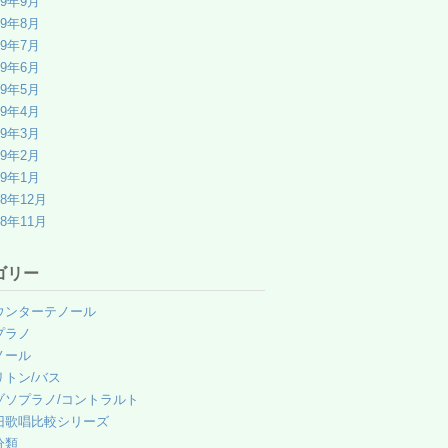
19年9月
19年8月
19年7月
19年6月
19年5月
19年4月
19年3月
19年2月
19年1月
18年12月
18年11月
ゴリー
ウンターテノール
プラノ
ノール
リトン/バス
ゾソプラノ/コントラルト
旧歌唱比較シリーズ
分類