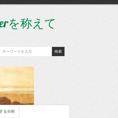
gerを称えて
検索
する分析