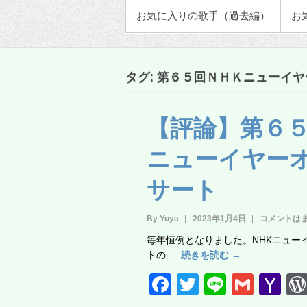
お気に入りの歌手（過去編）
お
タグ:
第６５回ＮＨＫニューイヤ
【評論】第６
ニューイヤー
サート
By Yuya
2023年1月4日
コメントは
毎年恒例となりました。NHKニュー
トの …
続きを読む →
F
T
Li
G
Y
a
wi
n
m
a