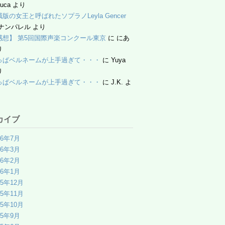
luca
より
版の女王と呼ばれたソプラノLeyla Gencer
ナンパレル
より
感想】 第5回国際声楽コンクール東京
に
にあ
り
っぱベルネームが上手過ぎて・・・
に
Yuya
り
っぱベルネームが上手過ぎて・・・
に
J.K.
よ
カイブ
26年7月
26年3月
26年2月
26年1月
25年12月
25年11月
25年10月
25年9月