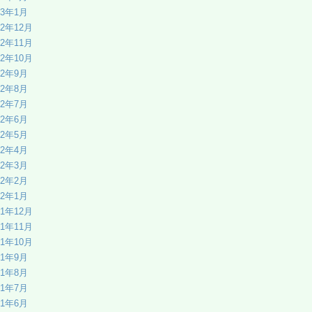
23年1月
22年12月
22年11月
22年10月
22年9月
22年8月
22年7月
22年6月
22年5月
22年4月
22年3月
22年2月
22年1月
21年12月
21年11月
21年10月
21年9月
21年8月
21年7月
21年6月