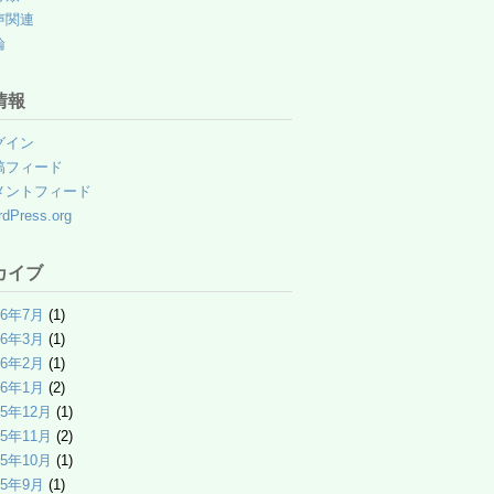
声関連
論
情報
グイン
稿フィード
メントフィード
dPress.org
カイブ
26年7月
(1)
26年3月
(1)
26年2月
(1)
26年1月
(2)
25年12月
(1)
25年11月
(2)
25年10月
(1)
25年9月
(1)