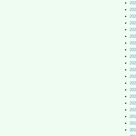
20
20
20
20
20
20
20
20
20
20
20
20
20
20
20
20
20
20
20
20