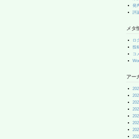
発
評
メタ
ロ
投
コ
Wor
アー
20
20
20
20
20
20
20
20