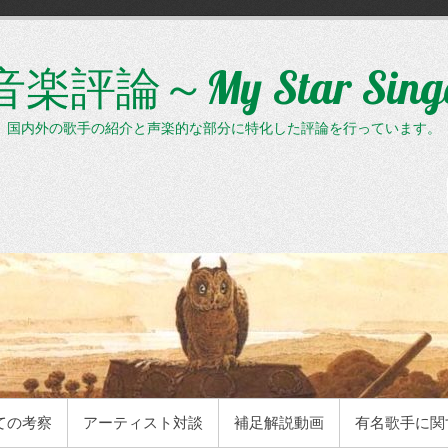
評論～My Star Sin
、国内外の歌手の紹介と声楽的な部分に特化した評論を行っています。
ての考察
アーティスト対談
補足解説動画
有名歌手に関