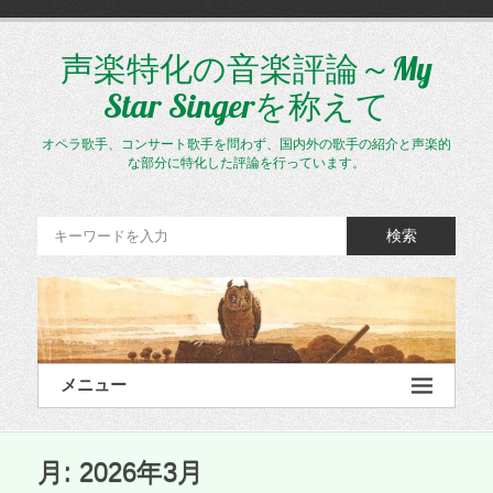
コ
ン
テ
声楽特化の音楽評論～My
ン
Star Singerを称えて
ツ
へ
ス
オペラ歌手、コンサート歌手を問わず、国内外の歌手の紹介と声楽的
キ
な部分に特化した評論を行っています。
ッ
プ
検索
メニュー
月:
2026年3月