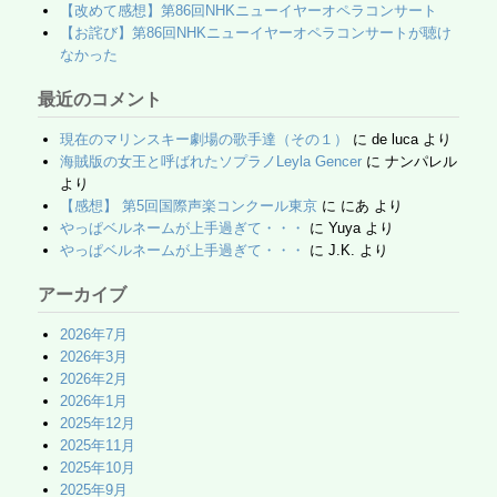
【改めて感想】第86回NHKニューイヤーオペラコンサート
【お詫び】第86回NHKニューイヤーオペラコンサートが聴け
なかった
最近のコメント
現在のマリンスキー劇場の歌手達（その１）
に
de luca
より
海賊版の女王と呼ばれたソプラノLeyla Gencer
に
ナンパレル
より
【感想】 第5回国際声楽コンクール東京
に
にあ
より
やっぱベルネームが上手過ぎて・・・
に
Yuya
より
やっぱベルネームが上手過ぎて・・・
に
J.K.
より
アーカイブ
2026年7月
2026年3月
2026年2月
2026年1月
2025年12月
2025年11月
2025年10月
2025年9月