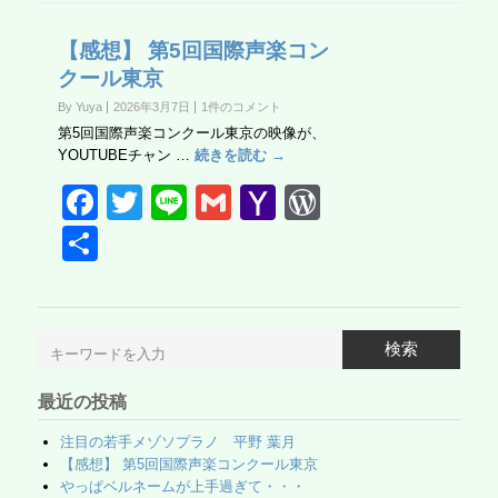
【感想】 第5回国際声楽コン
クール東京
By Yuya
2026年3月7日
1件のコメント
第5回国際声楽コンクール東京の映像が、
YOUTUBEチャン …
続きを読む →
F
T
Li
G
Y
W
a
wi
n
m
a
or
共
c
tt
e
ail
h
d
有
e
er
o
Pr
b
o
e
検索
o
M
ss
最近の投稿
o
ail
k
注目の若手メゾソプラノ 平野 葉月
【感想】 第5回国際声楽コンクール東京
やっぱベルネームが上手過ぎて・・・