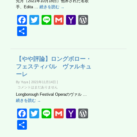
先月（2021年10月18日）他界された名歌
k
手、Edita …
続きを読む →
F
T
Li
G
Y
W
a
wi
n
m
a
or
共
c
tt
e
ail
h
d
有
e
er
o
Pr
b
o
e
【やや評論】ロングボロー・
フェスティバル ヴァルキュ
o
M
ss
ーレ
o
ail
By Yuya
2021年11月14日
k
コメントはまだありません
Longborough Festival Operaのヴァル …
続きを読む →
F
T
Li
G
Y
W
a
wi
n
m
a
or
共
c
tt
e
ail
h
d
有