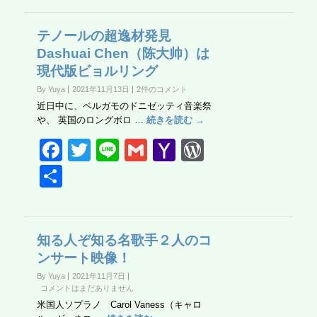
e
er
o
Pr
b
o
e
テノールの超逸材発見
Dashuai Chen（陈大帅）は
o
M
ss
現代版ビョルリング
o
ail
By Yuya
2021年11月13日
2件のコメント
k
近日中に、ベルガモのドニゼッティ音楽祭
や、 英国のロングボロ …
続きを読む →
F
T
Li
G
Y
W
a
wi
n
m
a
or
共
c
tt
e
ail
h
d
有
e
er
o
Pr
b
o
e
知る人ぞ知る名歌手２人のコ
ンサート映像！
o
M
ss
By Yuya
2021年11月7日
o
ail
コメントはまだありません
k
米国人ソプラノ Carol Vaness（キャロ