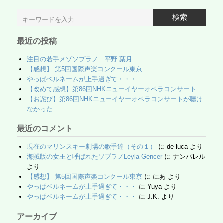
b
o
e
検索
o
M
ss
最近の投稿
o
ail
k
注目の若手メゾソプラノ 平野 葉月
【感想】 第5回国際声楽コンクール東京
やっぱベルネームが上手過ぎて・・・
【改めて感想】第86回NHKニューイヤーオペラコンサート
【お詫び】第86回NHKニューイヤーオペラコンサートが聴け
なかった
最近のコメント
現在のマリンスキー劇場の歌手達（その１）
に
de luca
より
海賊版の女王と呼ばれたソプラノLeyla Gencer
に
ナンパレル
より
【感想】 第5回国際声楽コンクール東京
に
にあ
より
やっぱベルネームが上手過ぎて・・・
に
Yuya
より
やっぱベルネームが上手過ぎて・・・
に
J.K.
より
アーカイブ