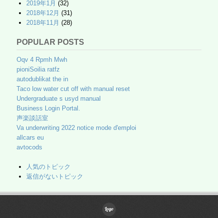
2019年1月
(32)
2018年12月
(31)
2018年11月
(28)
POPULAR POSTS
Oqv 4 Rpmh Mwh
pioniSoilia ratfz
autodublikat the in
Taco low water cut off with manual reset
Undergraduate s usyd manual
Business Login Portal.
声楽談話室
Va underwriting 2022 notice mode d'emploi
allcars eu
avtocods
人気のトピック
返信がないトピック