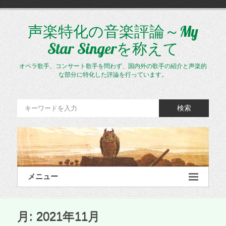
コ
ン
テ
声楽特化の音楽評論～My
ン
Star Singerを称えて
ツ
へ
ス
オペラ歌手、コンサート歌手を問わず、国内外の歌手の紹介と声楽的
キ
な部分に特化した評論を行っています。
ッ
プ
検索
メニュー
月:
2021年11月