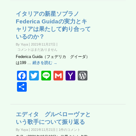
イタリアの新星ソプラノ
Federica Guidaの実力とキ
ャリアは果たして釣り合って
いるのか？
By Yuya
2021年11月27日
コメントはまだありません
Federica Guida（フェデリカ グイーダ）
は199 …
続きを読む →
F
T
Li
G
Y
W
a
wi
n
m
a
or
共
c
tt
e
ail
h
d
有
e
er
o
Pr
b
o
e
エディタ グルベローヴァと
いう歌手について振り返る
o
M
ss
By Yuya
2021年11月21日
1件のコメント
o
ail