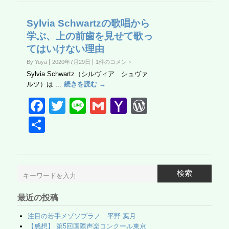
Sylvia Schwartzの歌唱から
学ぶ、上の前歯を見せて歌っ
てはいけない理由
By Yuya
2020年7月29日
1件のコメント
Sylvia Schwartz（シルヴィア シュヴァ
ルツ）は …
続きを読む →
F
T
Li
G
Y
W
a
wi
n
m
a
or
共
c
tt
e
ail
h
d
有
e
er
o
Pr
b
o
e
検索
o
M
ss
最近の投稿
o
ail
k
注目の若手メゾソプラノ 平野 葉月
【感想】 第5回国際声楽コンクール東京