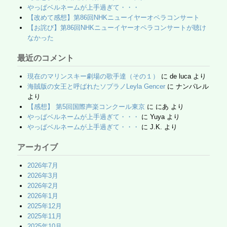
やっぱベルネームが上手過ぎて・・・
【改めて感想】第86回NHKニューイヤーオペラコンサート
【お詫び】第86回NHKニューイヤーオペラコンサートが聴け
なかった
最近のコメント
現在のマリンスキー劇場の歌手達（その１）
に
de luca
より
海賊版の女王と呼ばれたソプラノLeyla Gencer
に
ナンパレル
より
【感想】 第5回国際声楽コンクール東京
に
にあ
より
やっぱベルネームが上手過ぎて・・・
に
Yuya
より
やっぱベルネームが上手過ぎて・・・
に
J.K.
より
アーカイブ
2026年7月
2026年3月
2026年2月
2026年1月
2025年12月
2025年11月
2025年10月