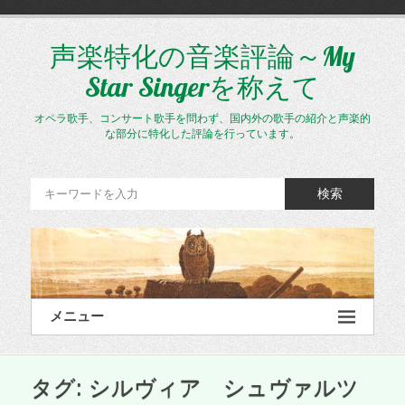
コ
ン
テ
声楽特化の音楽評論～My
ン
Star Singerを称えて
ツ
へ
ス
オペラ歌手、コンサート歌手を問わず、国内外の歌手の紹介と声楽的
キ
な部分に特化した評論を行っています。
ッ
プ
検索
メニュー
タグ:
シルヴィア シュヴァルツ