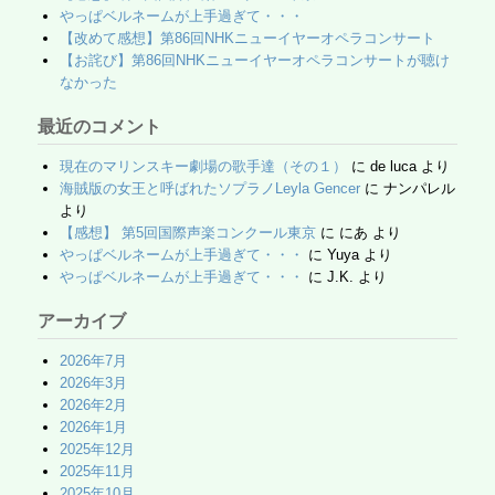
やっぱベルネームが上手過ぎて・・・
【改めて感想】第86回NHKニューイヤーオペラコンサート
【お詫び】第86回NHKニューイヤーオペラコンサートが聴け
なかった
最近のコメント
現在のマリンスキー劇場の歌手達（その１）
に
de luca
より
海賊版の女王と呼ばれたソプラノLeyla Gencer
に
ナンパレル
より
【感想】 第5回国際声楽コンクール東京
に
にあ
より
やっぱベルネームが上手過ぎて・・・
に
Yuya
より
やっぱベルネームが上手過ぎて・・・
に
J.K.
より
アーカイブ
2026年7月
2026年3月
2026年2月
2026年1月
2025年12月
2025年11月
2025年10月