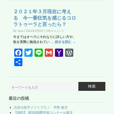
２０２１年３月現在に考え
る 今一番狂気を感じるコロ
ラトゥーラと言ったら？
By Yuya
2021年3月6日
2件のコメント
今まではオペラにそれなりに詳しい方や、
歌を実際に勉強されてい …
続きを読む →
F
T
Li
G
Y
W
a
wi
n
m
a
or
共
c
tt
e
ail
h
d
有
e
er
o
Pr
b
o
e
検索
o
M
ss
最近の投稿
o
ail
k
注目の若手メゾソプラノ 平野 葉月
【感想】 第5回国際声楽コンクール東京