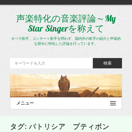
コ
ン
テ
声楽特化の音楽評論～My
ン
Star Singerを称えて
ツ
へ
ス
オペラ歌手、コンサート歌手を問わず、国内外の歌手の紹介と声楽的
キ
な部分に特化した評論を行っています。
ッ
プ
検索
メニュー
タグ:
パトリシア プティボン