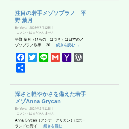
注目の若手メゾソプラノ 平
野 葉月
By Yuya
2026年7月12日
コメントはまだありません
平野 葉月（ひらの はづき）は日本のメ
ゾソプラノ歌手、 20 …
続きを読む →
F
T
Li
G
Y
W
a
wi
n
m
a
or
共
c
tt
e
ail
h
d
有
e
er
o
Pr
b
o
e
深さと軽やかさを備えた若手
メゾAnna Grycan
o
M
ss
By Yuya
2024年2月11日
o
ail
コメントはまだありません
k
Anna Grycan（アンナ グリカン）はポー
ランド出資イ …
続きを読む →