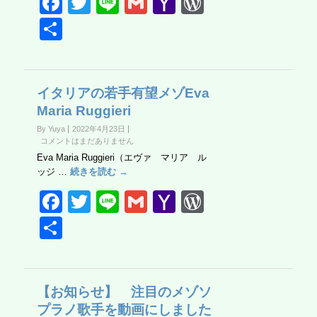
F
T
Li
G
Y
W
a
wi
n
m
a
or
共
c
tt
e
ail
h
d
有
e
er
o
Pr
b
o
e
イタリアの若手有望メゾEva
Maria Ruggieri
o
M
ss
By Yuya
2022年4月23日
o
ail
コメントはまだありません
k
Eva Maria Ruggieri（エヴァ マリア ル
ッジ …
続きを読む →
F
T
Li
G
Y
W
a
wi
n
m
a
or
共
c
tt
e
ail
h
d
有
e
er
o
Pr
b
o
e
【お知らせ】 注目のメゾソ
プラノ歌手を動画にしました
o
M
ss