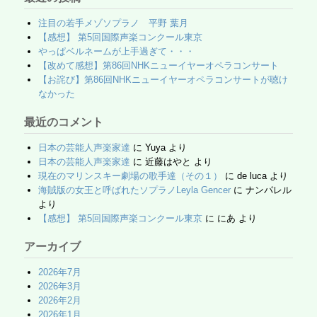
送
注目の若手メゾソプラノ 平野 葉月
り
【感想】 第5回国際声楽コンクール東京
やっぱベルネームが上手過ぎて・・・
【改めて感想】第86回NHKニューイヤーオペラコンサート
【お詫び】第86回NHKニューイヤーオペラコンサートが聴け
なかった
最近のコメント
日本の芸能人声楽家達
に
Yuya
より
日本の芸能人声楽家達
に
近藤はやと
より
現在のマリンスキー劇場の歌手達（その１）
に
de luca
より
海賊版の女王と呼ばれたソプラノLeyla Gencer
に
ナンパレル
より
【感想】 第5回国際声楽コンクール東京
に
にあ
より
アーカイブ
2026年7月
2026年3月
2026年2月
2026年1月