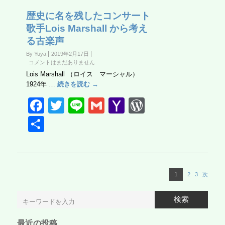
e
er
o
Pr
b
o
e
歴史に名を残したコンサート
歌手Lois Marshall から考え
o
M
ss
る古楽声
o
ail
By Yuya
2019年2月17日
k
コメントはまだありません
Lois Marshall （ロイス マーシャル）
1924年 …
続きを読む →
F
T
Li
G
Y
W
a
wi
n
m
a
or
共
c
tt
e
ail
h
d
有
e
er
o
Pr
b
o
e
投
ペ
1
2
ペ
3
ペ
次
o
M
ss
稿
ー
ー
ー
の
o
ail
検索
ジ
ジ
ジ
ペ
ー
k
ジ
最近の投稿