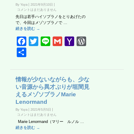
By Yuya
2021年9月10日
o
ail
コメントはまだありません
k
先日は若手ハイソプラノをとりあげたの
で、今回はメゾソプラノで …
続きを読む →
F
T
Li
G
Y
W
a
wi
n
m
a
or
共
c
tt
e
ail
h
d
有
e
er
o
Pr
b
o
e
情報が少ないながらも、少な
い音源から異才ぶりが垣間見
o
M
ss
えるメゾソプラノMarie
o
ail
Lenormand
k
By Yuya
2021年5月5日
コメントはまだありません
Marie Lenormand（マリー ルノル …
続きを読む →