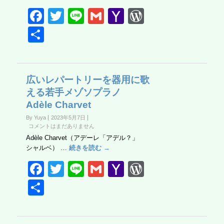
F
T
Li
G
Y
W
a
wi
n
m
a
or
共
c
tt
e
ail
h
d
有
e
er
o
Pr
b
o
e
広いレパートリーを器用に歌
える若手メゾソプラノ
o
M
ss
Adèle Charvet
o
ail
By Yuya
2023年5月7日
k
コメントはまだありません
Adèle Charvet（アデーレ「アデル？」
シャルベ） …
続きを読む →
F
T
Li
G
Y
W
a
wi
n
m
a
or
共
c
tt
e
ail
h
d
有
e
er
o
Pr