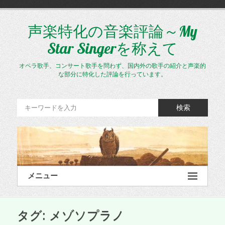
コ
ン
テ
声楽特化の音楽評論～My
ン
Star Singerを称えて
ツ
へ
ス
オペラ歌手、コンサート歌手を問わず、国内外の歌手の紹介と声楽的
キ
な部分に特化した評論を行っています。
ッ
プ
検索
メニュー
タグ:
メゾソプラノ