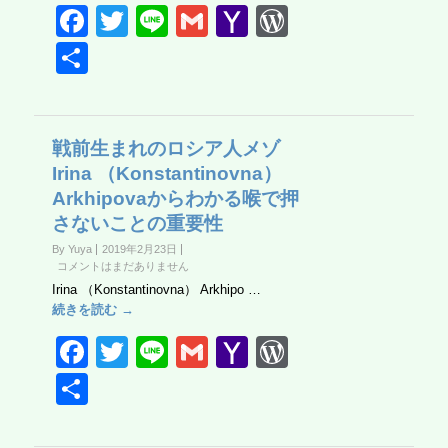
F
T
Li
G
Y
W
a
wi
n
m
a
or
共
c
tt
e
ail
h
d
有
e
er
o
Pr
b
o
e
戦前生まれのロシア人メゾ
Irina （Konstantinovna）
o
M
ss
Arkhipovaからわかる喉で押
o
ail
さないことの重要性
k
By Yuya
2019年2月23日
コメントはまだありません
Irina （Konstantinovna） Arkhipo …
続きを読む →
F
T
Li
G
Y
W
a
wi
n
m
a
or
共
c
tt
e
ail
h
d
有