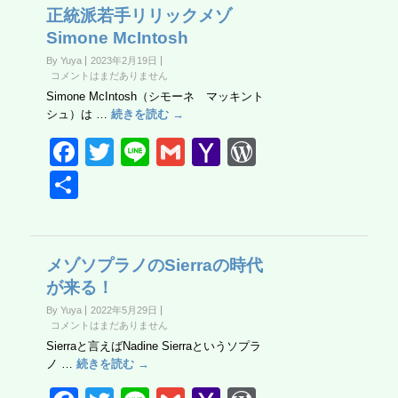
b
o
e
正統派若手リリックメゾ
Simone McIntosh
o
M
ss
By Yuya
2023年2月19日
o
ail
コメントはまだありません
k
Simone McIntosh（シモーネ マッキント
シュ）は …
続きを読む →
F
T
Li
G
Y
W
a
wi
n
m
a
or
共
c
tt
e
ail
h
d
有
e
er
o
Pr
b
o
e
メゾソプラノのSierraの時代
が来る！
o
M
ss
By Yuya
2022年5月29日
o
ail
コメントはまだありません
k
Sierraと言えばNadine Sierraというソプラ
ノ …
続きを読む →