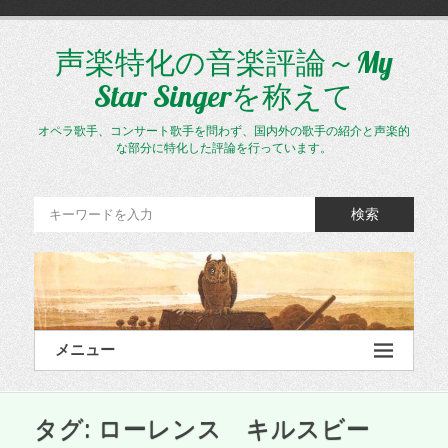
コ
ン
テ
声楽特化の音楽評論～My
ン
Star Singerを称えて
ツ
へ
ス
オペラ歌手、コンサート歌手を問わず、国内外の歌手の紹介と声楽的
キ
な部分に特化した評論を行っています。
ッ
プ
検索
メニュー
タグ:
ローレンス キルスビー