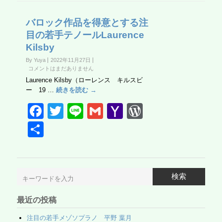
バロック作品を得意とする注
目の若手テノールLaurence
Kilsby
By Yuya
2022年11月27日
コメントはまだありません
Laurence Kilsby（ローレンス キルスビ
ー 19 …
続きを読む →
F
T
Li
G
Y
W
a
wi
n
m
a
or
共
c
tt
e
ail
h
d
有
e
er
o
Pr
b
o
e
検索
o
M
ss
最近の投稿
o
ail
注目の若手メゾソプラノ 平野 葉月