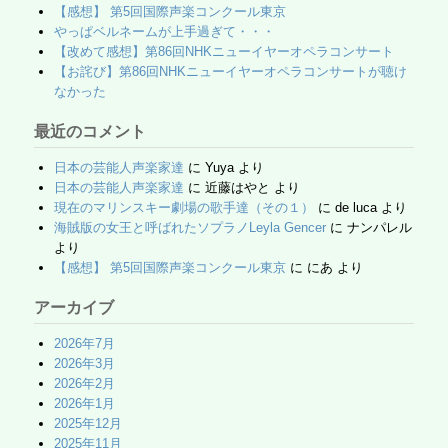
k
【感想】 第5回国際声楽コンクール東京
やっぱベルネームが上手過ぎて・・・
【改めて感想】第86回NHKニューイヤーオペラコンサート
【お詫び】第86回NHKニューイヤーオペラコンサートが聴け
なかった
最近のコメント
日本の芸能人声楽家達
に
Yuya
より
日本の芸能人声楽家達
に
近藤はやと
より
現在のマリンスキー劇場の歌手達（その１）
に
de luca
より
海賊版の女王と呼ばれたソプラノLeyla Gencer
に
ナンパレル
より
【感想】 第5回国際声楽コンクール東京
に
にあ
より
アーカイブ
2026年7月
2026年3月
2026年2月
2026年1月
2025年12月
2025年11月