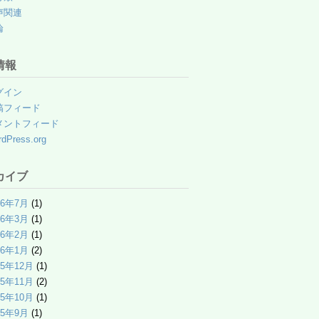
声関連
論
情報
グイン
稿フィード
メントフィード
dPress.org
カイブ
26年7月
(1)
26年3月
(1)
26年2月
(1)
26年1月
(2)
25年12月
(1)
25年11月
(2)
25年10月
(1)
25年9月
(1)