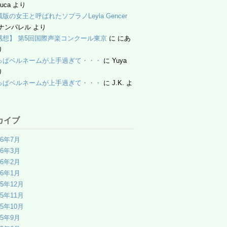
luca
より
版の女王と呼ばれたソプラノLeyla Gencer
ナンパレル
より
感想】 第5回国際声楽コンクール東京
に
にあ
り
っぱベルネームが上手過ぎて・・・
に
Yuya
り
っぱベルネームが上手過ぎて・・・
に
J.K.
よ
カイブ
26年7月
26年3月
26年2月
26年1月
25年12月
25年11月
25年10月
25年9月