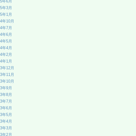
25年6月
25年3月
25年1月
24年10月
24年7月
24年6月
24年5月
24年4月
24年2月
24年1月
23年12月
23年11月
23年10月
23年9月
23年8月
23年7月
23年6月
23年5月
23年4月
23年3月
23年2月