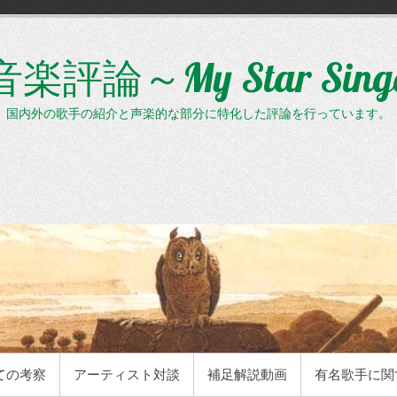
評論～My Star Sin
、国内外の歌手の紹介と声楽的な部分に特化した評論を行っています。
ての考察
アーティスト対談
補足解説動画
有名歌手に関