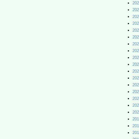
20
20
20
20
20
20
20
20
20
20
20
20
20
20
20
20
20
20
20
20