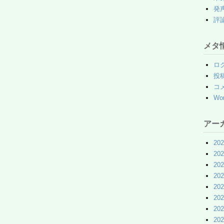
発
評
メタ
ロ
投
コ
Wor
アー
20
20
20
20
20
20
20
20