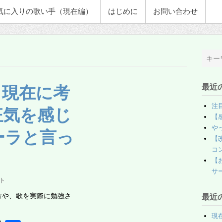
気に入りの歌い手（現在編）
はじめに
お問い合わせ
最近
月現在に考
注
狂気を感じ
【
や
ーラと言っ
【
コ
【
サ
ト
方や、歌を実際に勉強さ
最近
現