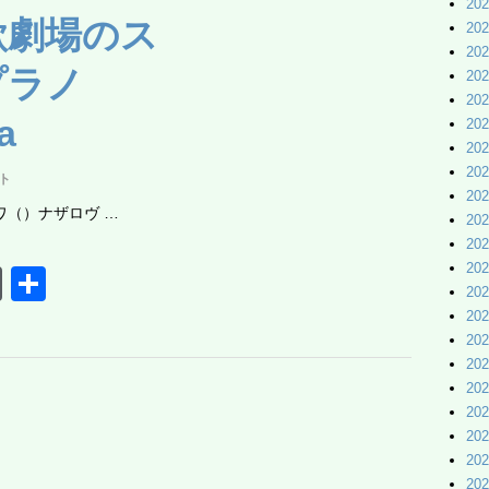
Pr
20
歌劇場のス
20
e
20
ss
プラノ
20
20
a
20
20
20
ト
20
ザロワ（）ナザロヴ …
20
20
20
W
共
20
or
有
20
20
d
20
Pr
20
e
20
20
ss
20
20