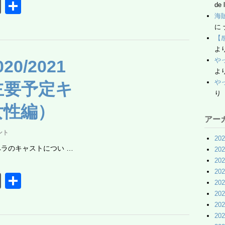
W
共
de 
海賊
or
有
に
d
【
Pr
よ
や
0/2021
e
よ
ss
や
主要予定キ
り
女性編）
アー
ント
20
オペラのキャストについ …
20
20
20
W
共
20
or
有
20
20
d
20