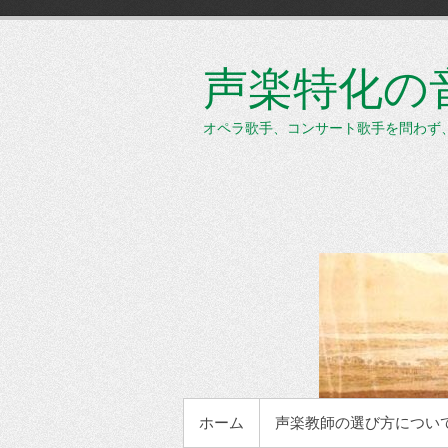
コ
ン
テ
声楽特化の音楽
ン
ツ
へ
オペラ歌手、コンサート歌手を問わず
ス
キ
ッ
プ
メインメニュー
ホーム
声楽教師の選び方につい