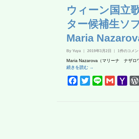
e
er
o
ウィーン国立
b
o
o
M
ター候補生ソ
o
ail
Maria Nazarov
k
By Yuya
2019年3月2日
1件のコメン
Maria Nazarova（マリーナ ナ
続きを読む →
F
T
Li
G
Y
a
wi
n
m
a
c
tt
e
ail
h
e
er
o
b
o
o
M