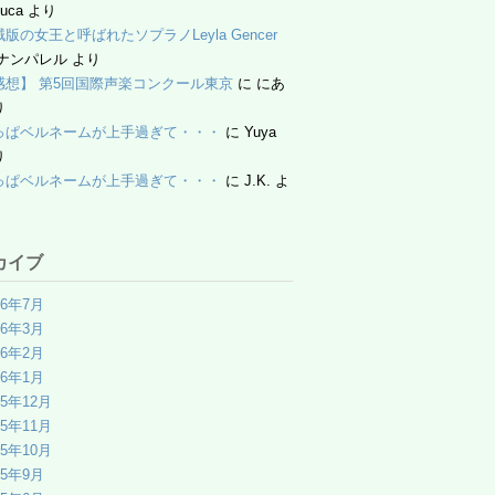
luca
より
版の女王と呼ばれたソプラノLeyla Gencer
ナンパレル
より
感想】 第5回国際声楽コンクール東京
に
にあ
り
っぱベルネームが上手過ぎて・・・
に
Yuya
り
っぱベルネームが上手過ぎて・・・
に
J.K.
よ
カイブ
26年7月
26年3月
26年2月
26年1月
25年12月
25年11月
25年10月
25年9月