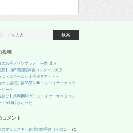
検索
の投稿
目の若手メゾソプラノ 平野 葉月
感想】 第5回国際声楽コンクール東京
っぱベルネームが上手過ぎて・・・
改めて感想】第86回NHKニューイヤーオペラ
ンサート
お詫び】第86回NHKニューイヤーオペラコン
ートが聴けなかった
のコメント
在のマリンスキー劇場の歌手達（その１）
に