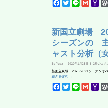
F
T
Li
G
Y
a
wi
n
m
a
c
tt
e
ail
h
e
er
o
新国立劇場 202
b
o
o
M
シーズンの 
o
ail
ャスト分析（
k
By Yuya
2020年1月21日
2件のコメ
新国立劇場 2020/2021シーズン
続きを読む →
F
T
Li
G
Y
a
wi
n
m
a
c
tt
e
ail
h