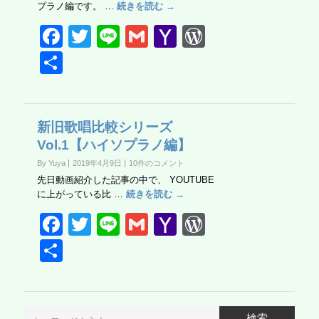
プラノ編です。 …
続きを読む →
F
T
Li
G
Y
W
a
wi
n
m
a
or
共
c
tt
e
ail
h
d
有
e
er
o
Pr
b
o
e
新旧歌唱比較シリーズ
Vol.1【ハイソプラノ編】
o
M
ss
By Yuya
2019年4月9日
10件のコメント
o
ail
先日動画紹介した記事の中で、 YOUTUBE
k
に上がっている比 …
続きを読む →
F
T
Li
G
Y
W
a
wi
n
m
a
or
共
c
tt
e
ail
h
d
有
e
er
o
Pr
b
o
e
検索