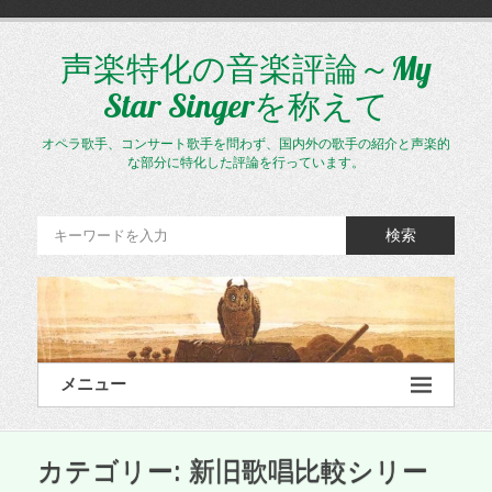
コ
ン
テ
声楽特化の音楽評論～My
ン
Star Singerを称えて
ツ
へ
ス
オペラ歌手、コンサート歌手を問わず、国内外の歌手の紹介と声楽的
キ
な部分に特化した評論を行っています。
ッ
プ
検索
メニュー
カテゴリー:
新旧歌唱比較シリー