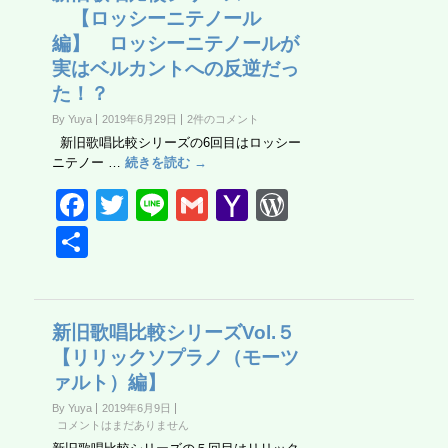
【ロッシーニテノール
o
M
ss
編】 ロッシーニテノールが
o
ail
実はベルカントへの反逆だっ
k
た！？
By Yuya
2019年6月29日
2件のコメント
新旧歌唱比較シリーズの6回目はロッシー
ニテノー …
続きを読む →
F
T
Li
G
Y
W
a
wi
n
m
a
or
共
c
tt
e
ail
h
d
有
e
er
o
Pr
b
o
e
新旧歌唱比較シリーズVol.５
【リリックソプラノ（モーツ
o
M
ss
ァルト）編】
o
ail
By Yuya
2019年6月9日
k
コメントはまだありません