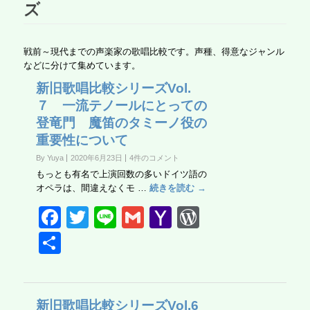
ズ
戦前～現代までの声楽家の歌唱比較です。声種、得意なジャンル
などに分けて集めています。
新旧歌唱比較シリーズVol.
７ 一流テノールにとっての
登竜門 魔笛のタミーノ役の
重要性について
By Yuya
2020年6月23日
4件のコメント
もっとも有名で上演回数の多いドイツ語の
オペラは、間違えなくモ …
続きを読む →
F
T
Li
G
Y
W
a
wi
n
m
a
or
共
c
tt
e
ail
h
d
有
e
er
o
Pr
b
o
e
新旧歌唱比較シリーズVol.6