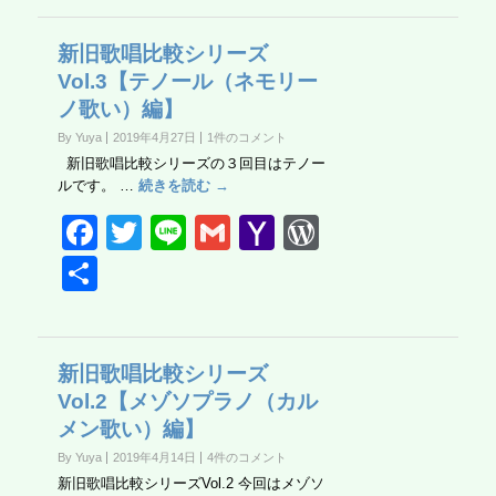
e
er
o
Pr
b
o
e
新旧歌唱比較シリーズ
Vol.3【テノール（ネモリー
o
M
ss
ノ歌い）編】
o
ail
By Yuya
2019年4月27日
1件のコメント
k
新旧歌唱比較シリーズの３回目はテノー
ルです。 …
続きを読む →
F
T
Li
G
Y
W
a
wi
n
m
a
or
共
c
tt
e
ail
h
d
有
e
er
o
Pr
b
o
e
新旧歌唱比較シリーズ
Vol.2【メゾソプラノ（カル
o
M
ss
メン歌い）編】
o
ail
By Yuya
2019年4月14日
4件のコメント
k
新旧歌唱比較シリーズVol.2 今回はメゾソ