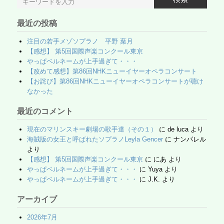
o
M
ss
最近の投稿
o
ail
k
注目の若手メゾソプラノ 平野 葉月
【感想】 第5回国際声楽コンクール東京
やっぱベルネームが上手過ぎて・・・
【改めて感想】第86回NHKニューイヤーオペラコンサート
【お詫び】第86回NHKニューイヤーオペラコンサートが聴け
なかった
最近のコメント
現在のマリンスキー劇場の歌手達（その１）
に
de luca
より
海賊版の女王と呼ばれたソプラノLeyla Gencer
に
ナンパレル
より
【感想】 第5回国際声楽コンクール東京
に
にあ
より
やっぱベルネームが上手過ぎて・・・
に
Yuya
より
やっぱベルネームが上手過ぎて・・・
に
J.K.
より
アーカイブ
2026年7月