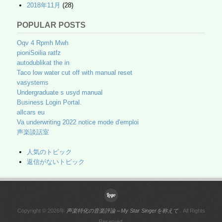
2018年11月
(28)
POPULAR POSTS
Oqv 4 Rpmh Mwh
pioniSoilia ratfz
autodublikat the in
Taco low water cut off with manual reset
vasystems
Undergraduate s usyd manual
Business Login Portal.
allcars eu
Va underwriting 2022 notice mode d'emploi
声楽談話室
人気のトピック
返信がないトピック
Copyright © 2026年
声楽特化の音楽評論～My Star Singerを称えて
. All Rights
Reserved.