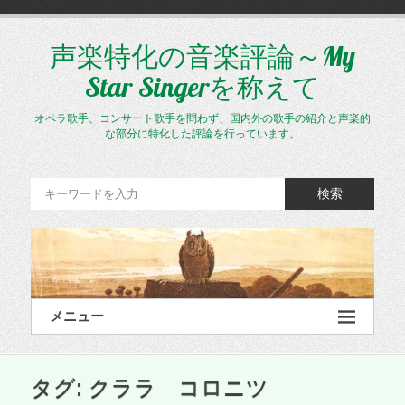
コ
ン
テ
声楽特化の音楽評論～My
ン
Star Singerを称えて
ツ
へ
ス
オペラ歌手、コンサート歌手を問わず、国内外の歌手の紹介と声楽的
キ
な部分に特化した評論を行っています。
ッ
プ
検索
メニュー
タグ:
クララ コロニツ