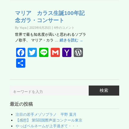
マリア カラス生誕100年記
念ガラ・コンサート
By Yuya
2023年6月25日
4件のコメント
世界で最も知名度が高いと思われるソプラ
ノ歌手、 マリア・カラ …
続きを読む →
F
T
Li
G
Y
W
a
wi
n
m
a
or
共
c
tt
e
ail
h
d
有
e
er
o
Pr
b
o
e
検索
o
M
ss
最近の投稿
o
ail
k
注目の若手メゾソプラノ 平野 葉月
【感想】 第5回国際声楽コンクール東京
やっぱベルネームが上手過ぎて・・・