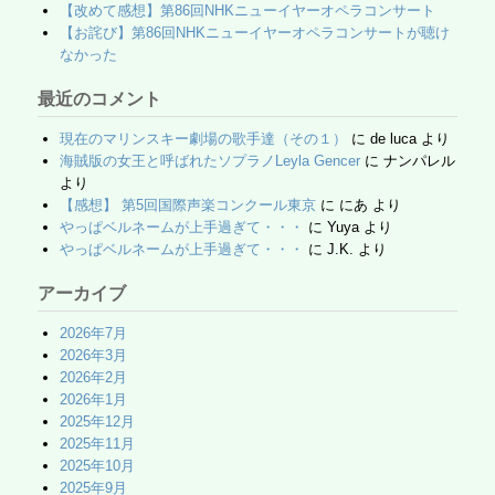
【改めて感想】第86回NHKニューイヤーオペラコンサート
【お詫び】第86回NHKニューイヤーオペラコンサートが聴け
なかった
最近のコメント
現在のマリンスキー劇場の歌手達（その１）
に
de luca
より
海賊版の女王と呼ばれたソプラノLeyla Gencer
に
ナンパレル
より
【感想】 第5回国際声楽コンクール東京
に
にあ
より
やっぱベルネームが上手過ぎて・・・
に
Yuya
より
やっぱベルネームが上手過ぎて・・・
に
J.K.
より
アーカイブ
2026年7月
2026年3月
2026年2月
2026年1月
2025年12月
2025年11月
2025年10月
2025年9月