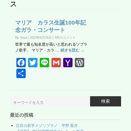
ス
マリア カラス生誕100年記
念ガラ・コンサート
By Yuya
2023年6月25日
4件のコメント
世界で最も知名度が高いと思われるソプラ
ノ歌手、 マリア・カラ …
続きを読む →
F
T
Li
G
Y
W
a
wi
n
m
a
or
共
c
tt
e
ail
h
d
有
e
er
o
Pr
b
o
e
検索
o
M
ss
最近の投稿
o
ail
k
注目の若手メゾソプラノ 平野 葉月