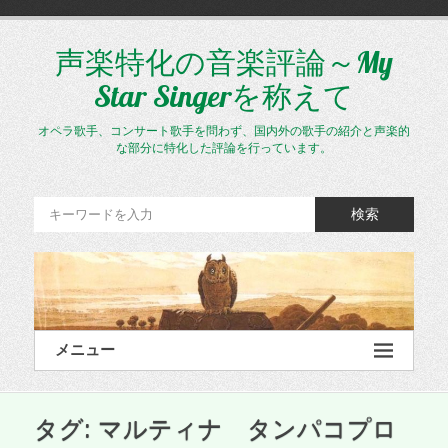
コ
ン
テ
声楽特化の音楽評論～My
ン
Star Singerを称えて
ツ
へ
ス
オペラ歌手、コンサート歌手を問わず、国内外の歌手の紹介と声楽的
キ
な部分に特化した評論を行っています。
ッ
プ
検索
メニュー
タグ:
マルティナ タンパコプロ