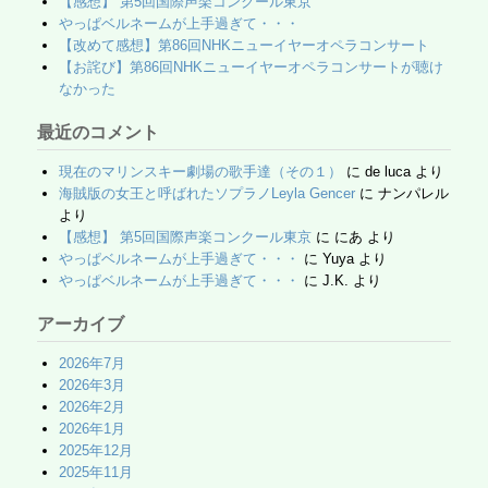
【感想】 第5回国際声楽コンクール東京
やっぱベルネームが上手過ぎて・・・
【改めて感想】第86回NHKニューイヤーオペラコンサート
【お詫び】第86回NHKニューイヤーオペラコンサートが聴け
なかった
最近のコメント
現在のマリンスキー劇場の歌手達（その１）
に
de luca
より
海賊版の女王と呼ばれたソプラノLeyla Gencer
に
ナンパレル
より
【感想】 第5回国際声楽コンクール東京
に
にあ
より
やっぱベルネームが上手過ぎて・・・
に
Yuya
より
やっぱベルネームが上手過ぎて・・・
に
J.K.
より
アーカイブ
2026年7月
2026年3月
2026年2月
2026年1月
2025年12月
2025年11月