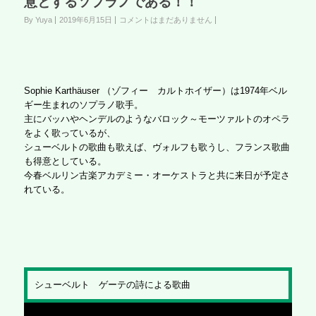
意とするソプラノである！！
By Yuya
2019年6月15日
コメントはまだありません
Sophie Karthäuser （ゾフィー カルトホイザー）は1974年ベル
ギー生まれのソプラノ歌手。
主にバッハやヘンデルのようなバロック～モーツァルトのオペラ
をよく歌っているが、
シューベルトの歌曲も歌えば、ヴォルフも歌うし、フランス歌曲
も得意としている。
今春ベルリン古楽アカデミー・オーケストラと共に来日が予定さ
れている。
シューベルト ゲーテの詩による歌曲