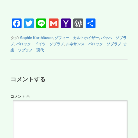
F
T
Li
G
Y
W
共
a
wi
n
m
a
or
有
タグ:
Sophie Karthäuser
,
ゾフィー カルトホイザー
,
バッハ ソプラ
c
tt
e
ail
h
d
ノ
,
バロック ドイツ ソプラノ
,
ルネサンス バロック ソプラノ
,
古
e
er
o
Pr
楽 ソプラノ 現代
b
o
e
o
M
ss
コメントする
o
ail
k
コメント
※