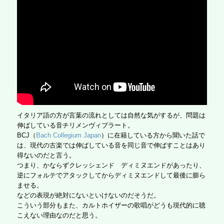
イタリア語の方が言葉の流れとしては自然な気がするが、問題は
伸ばしている音チリメンヴィブラート。
BCJ（
Bach Collegium Japan
）に在籍している方から聞いた話で
は、現代の古楽では伸ばしている音を同じ音で伸ばすことはあり
得ないのだと言う。
つまり、かならずクレッシェンド ディミヌエンドがあったり、
逆にフォルテでアタックしてからディミヌエンドして最後に膨ら
ませる。
などの表現が絶対にないといけないのだそうだ。
こういう部分もまた、カルトホイザーの歌唱がどうも現代的に聴
こえない理由なのだと思う。