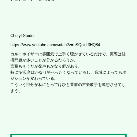
Cheryl Studer
https://www.youtube.com/watch?v=hSQokL3HQ84
カルトホイザーは雰囲気で上手く聴かせているだけで、実際は結
構問題が多いことが分かるだろうか。
言葉もそうだが発声もかなり癖があり、
特に”e”母音はかなり平べったくなっているし、音域によってもポ
ジションが変わっている。
こういう部分が私にとってはひと昔前の古楽歌手を連想させてし
まう、