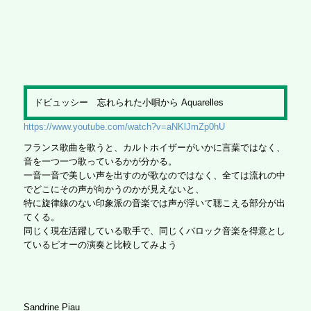
ドビュッシー 忘れられた小唄から Aquarelles
https://www.youtube.com/watch?v=aNKlJmZp0hU
フランス歌曲を歌うと、カルトホイザーがいかに言葉ではなく、
音を一つ一つ歌っているかが分かる。
一音一音で美しい声を出すのが歌なのではなく、全ては流れの中
でどこにその声が向かうのかが見えないと、
特に旋律線のない印象派の音楽では声が浮いて聴こえる部分が出
てくる。
同じく現在活躍している歌手で、同じくバロック音楽を得意とし
ているピオーの演奏と比較してみよう
Sandrine Piau