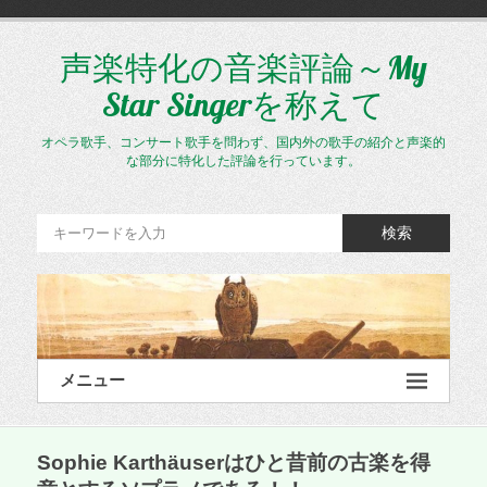
コ
ン
テ
声楽特化の音楽評論～My
ン
Star Singerを称えて
ツ
へ
ス
オペラ歌手、コンサート歌手を問わず、国内外の歌手の紹介と声楽的
キ
な部分に特化した評論を行っています。
ッ
プ
検索
メニュー
Sophie Karthäuserはひと昔前の古楽を得