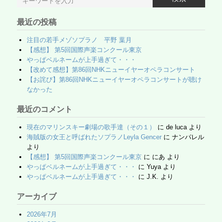
最近の投稿
注目の若手メゾソプラノ 平野 葉月
【感想】 第5回国際声楽コンクール東京
やっぱベルネームが上手過ぎて・・・
【改めて感想】第86回NHKニューイヤーオペラコンサート
【お詫び】第86回NHKニューイヤーオペラコンサートが聴け
なかった
最近のコメント
現在のマリンスキー劇場の歌手達（その１）
に
de luca
より
海賊版の女王と呼ばれたソプラノLeyla Gencer
に
ナンパレル
より
【感想】 第5回国際声楽コンクール東京
に
にあ
より
やっぱベルネームが上手過ぎて・・・
に
Yuya
より
やっぱベルネームが上手過ぎて・・・
に
J.K.
より
アーカイブ
2026年7月