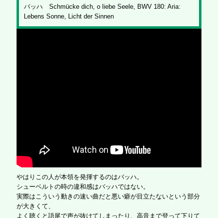
バッハ Schmücke dich, o liebe Seele, BWV 180: Aria:
Lebens Sonne, Licht der Sinnen
やはりこの人が本領を発揮するのはバッハ。
シューベルトの時の違和感はバッハではない。
実際はこういう動きの速い曲だと悪い癖が目立たないという部分
が大きくて、
よく聴くと語尾で声が抜けてしまったり、高音まで登って下りて