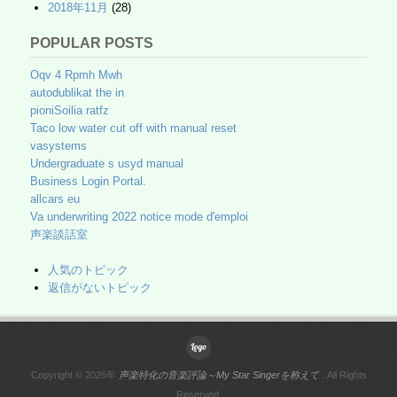
2018年11月
(28)
POPULAR POSTS
Oqv 4 Rpmh Mwh
autodublikat the in
pioniSoilia ratfz
Taco low water cut off with manual reset
vasystems
Undergraduate s usyd manual
Business Login Portal.
allcars eu
Va underwriting 2022 notice mode d'emploi
声楽談話室
人気のトピック
返信がないトピック
Copyright © 2026年
声楽特化の音楽評論～My Star Singerを称えて
. All Rights
Reserved.