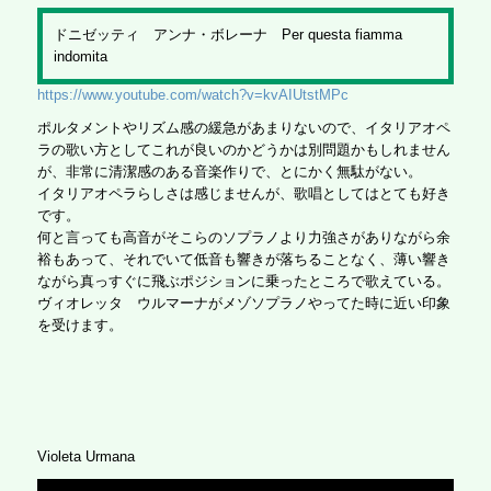
ドニゼッティ アンナ・ボレーナ Per questa fiamma
indomita
https://www.youtube.com/watch?v=kvAIUtstMPc
ポルタメントやリズム感の緩急があまりないので、イタリアオペ
ラの歌い方としてこれが良いのかどうかは別問題かもしれません
が、非常に清潔感のある音楽作りで、とにかく無駄がない。
イタリアオペラらしさは感じませんが、歌唱としてはとても好き
です。
何と言っても高音がそこらのソプラノより力強さがありながら余
裕もあって、それでいて低音も響きが落ちることなく、薄い響き
ながら真っすぐに飛ぶポジションに乗ったところで歌えている。
ヴィオレッタ ウルマーナがメゾソプラノやってた時に近い印象
を受けます。
Violeta Urmana