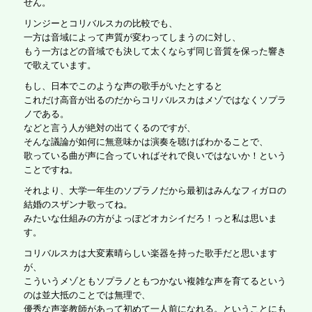
せん。
リンジーとコリバルスカの比較でも、
一方は音域によって声質が変わってしまうのに対し、
もう一方はどの音域でも決して太くならず同じ音質を保った響き
で歌えています。
もし、日本でこのような声の歌手がいたとすると
これだけ高音が出るのだからコリバルスカはメゾではなくソプラ
ノである。
などと言う人が絶対の出てくるのですが、
そんな議論が如何に無意味かは演奏を聴けばわかることで、
歌っている曲が声に合っていればそれで良いではないか！という
ことですね。
それより、大学一年生のソプラノだから最初はみんなフィガロの
結婚のスザンナ歌ってね。
みたいな仕組みの方がよっぽどオカシイだろ！っと私は思いま
す。
コリバルスカは大変素晴らしい楽器を持った歌手だと思います
が、
こういうメゾともソプラノともつかない複雑な声を育てるという
のは並大抵のことでは無理で、
優秀な声楽教師があって初めて一人前になれる。ということにも