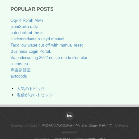
POPULAR POSTS
Oqv 4 Rpmh Mwh
pioniSoilia ratfz
autodublikat the in
Undergraduate s usyd manual
Taco low water cut off with manual reset
Business Login Portal.
Va underwriting 2022 notice mode d'emploi
allcars eu
声楽談話室
avtocods
人気のトピック
返信がないトピック
Copyright © 2026年
声楽特化の音楽評論～My Star Singerを称えて
. All Rights
Reserved.