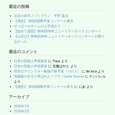
最近の投稿
注目の若手メゾソプラノ 平野 葉月
【感想】 第5回国際声楽コンクール東京
やっぱベルネームが上手過ぎて・・・
【改めて感想】第86回NHKニューイヤーオペラコンサート
【お詫び】第86回NHKニューイヤーオペラコンサートが聴け
なかった
最近のコメント
日本の芸能人声楽家達
に
Yuya
より
日本の芸能人声楽家達
に
近藤はやと
より
現在のマリンスキー劇場の歌手達（その１）
に
de luca
より
海賊版の女王と呼ばれたソプラノLeyla Gencer
に
ナンパレル
より
【感想】 第5回国際声楽コンクール東京
に
にあ
より
アーカイブ
2026年7月
2026年3月