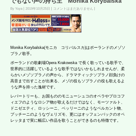
でもない声の持ち主 Monika Korybalska
By Yuya
2019年10月25日
コメントはまだありません
Monika Korybalska(モニカ コリバルスカ)はポーランドのメゾソ
プラノ歌手。
ポーランドの歌劇場Opera Krakowska で長く歌っている歌手で、
世界的に活躍しているような歌手ではないかもしれませんが、柔
らかいメゾソプラノの声から、ドラマティックソプラノ顔負けの
高音まで出すことが出来る、メゾの役もソプラノの役も歌えるよ
うな声を持った逸材です。
レパートリーも、お国もののモニューシュコのオペラやプロコフ
ィエフのようなロシア物が歌えるだけではなく、モーツァルト、
ドニゼエティ、ロッシーニ、ベッリーニのようなベルカント物、
プッチーニのようなヴェリズモ、更にはオッフェンバックのオペ
レッタまで実に幅広い作品を歌うことができるのも特徴です。