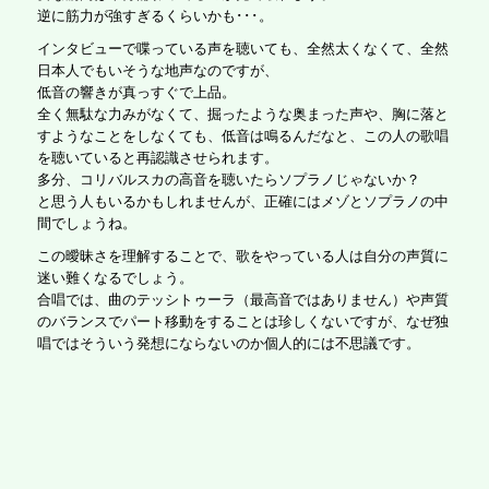
逆に筋力が強すぎるくらいかも･･･。
インタビューで喋っている声を聴いても、全然太くなくて、全然
日本人でもいそうな地声なのですが、
低音の響きが真っすぐで上品。
全く無駄な力みがなくて、掘ったような奥まった声や、胸に落と
すようなことをしなくても、低音は鳴るんだなと、この人の歌唱
を聴いていると再認識させられます。
多分、コリバルスカの高音を聴いたらソプラノじゃないか？
と思う人もいるかもしれませんが、正確にはメゾとソプラノの中
間でしょうね。
この曖昧さを理解することで、歌をやっている人は自分の声質に
迷い難くなるでしょう。
合唱では、曲のテッシトゥーラ（最高音ではありません）や声質
のバランスでパート移動をすることは珍しくないですが、なぜ独
唱ではそういう発想にならないのか個人的には不思議です。