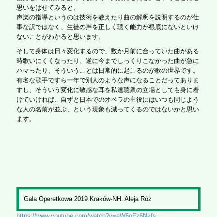
思いをはせてみると、
声楽の指導というのは技術を教えたり曲の解釈を説明するのが仕
事な訳ではなく、生徒の声を正しく聴く能力が根底にないといけ
ないことがわかると思います。
そして身体は日々変化するので、数か月前に合っていた曲がある
時歌いにくくなったり、逆に今までしっくりこなかった曲が急に
ハマったり、そういうことは日常的に起こるのが歌の世界です。
有名な歌手ですら一年で別人のような声になることだってありま
すし、そういう変化に敏感な耳を私達聴衆の立場としても身に着
けていければ、自ずと日本でのオペラの主役にはいつも同じよう
な人の名前が並ぶ、という現象も減ってくるのではないかと思い
ます。
Gala Operetkowa 2019 Kraków-NH. Aleja Róż
https://www.youtube.com/watch?v=eW6oFz6Nkfs