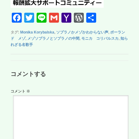
F
T
Li
G
Y
W
共
a
wi
n
m
a
or
有
タグ:
Monika Korybalska
,
ソプラノかメゾかわからない声
,
ポーラン
c
tt
e
ail
h
d
ド メゾ
,
メゾソプラノとソプラノの中間
,
モニカ コリバルスカ
,
知ら
e
er
o
Pr
れざる名歌手
b
o
e
o
M
ss
コメントする
o
ail
k
コメント
※