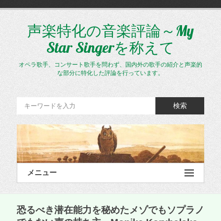
コ
ン
テ
声楽特化の音楽評論～My
ン
Star Singerを称えて
ツ
へ
ス
オペラ歌手、コンサート歌手を問わず、国内外の歌手の紹介と声楽的
キ
な部分に特化した評論を行っています。
ッ
プ
検索
メニュー
恐るべき潜在能力を秘めたメゾでもソプラノ