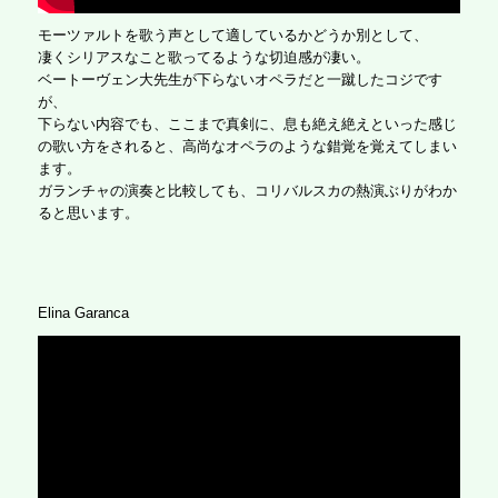
モーツァルトを歌う声として適しているかどうか別として、
凄くシリアスなこと歌ってるような切迫感が凄い。
ベートーヴェン大先生が下らないオペラだと一蹴したコジです
が、
下らない内容でも、ここまで真剣に、息も絶え絶えといった感じ
の歌い方をされると、高尚なオペラのような錯覚を覚えてしまい
ます。
ガランチャの演奏と比較しても、コリバルスカの熱演ぶりがわか
ると思います。
Elina Garanca