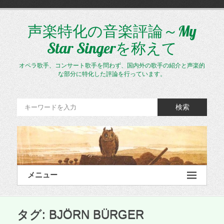
コ
ン
テ
声楽特化の音楽評論～My
ン
Star Singerを称えて
ツ
へ
ス
オペラ歌手、コンサート歌手を問わず、国内外の歌手の紹介と声楽的
キ
な部分に特化した評論を行っています。
ッ
プ
検索
メニュー
タグ:
BJÖRN BÜRGER