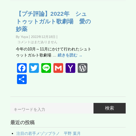
【プチ評論】2022年 シュ
トゥットガルト歌劇場 愛の
妙薬
By Yuya
2022年12月18日
コメントはまだありません
今年の10月～11月にかけて行われたシュト
ゥットガルト歌劇場 …
続きを読む →
F
T
Li
G
Y
W
a
wi
n
m
a
or
共
c
tt
e
ail
h
d
有
e
er
o
Pr
b
o
e
検索
o
M
ss
最近の投稿
o
ail
注目の若手メゾソプラノ 平野 葉月