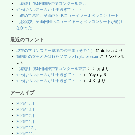
k
【感想】 第5回国際声楽コンクール東京
やっぱベルネームが上手過ぎて・・・
【改めて感想】第86回NHKニューイヤーオペラコンサート
【お詫び】第86回NHKニューイヤーオペラコンサートが聴け
なかった
最近のコメント
現在のマリンスキー劇場の歌手達（その１）
に
de luca
より
海賊版の女王と呼ばれたソプラノLeyla Gencer
に
ナンパレル
より
【感想】 第5回国際声楽コンクール東京
に
にあ
より
やっぱベルネームが上手過ぎて・・・
に
Yuya
より
やっぱベルネームが上手過ぎて・・・
に
J.K.
より
アーカイブ
2026年7月
2026年3月
2026年2月
2026年1月
2025年12月
2025年11月