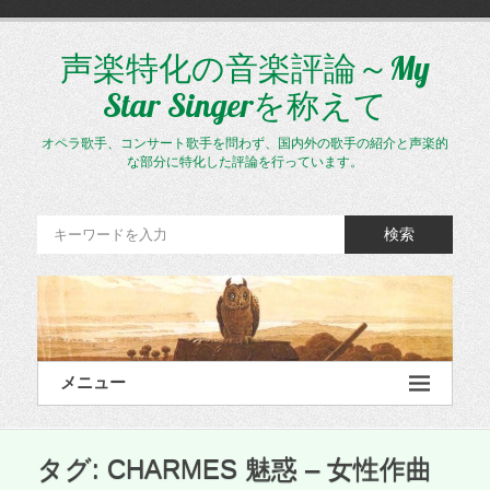
コ
ン
テ
声楽特化の音楽評論～My
ン
Star Singerを称えて
ツ
へ
ス
オペラ歌手、コンサート歌手を問わず、国内外の歌手の紹介と声楽的
キ
な部分に特化した評論を行っています。
ッ
プ
検索
メニュー
タグ:
CHARMES 魅惑 – 女性作曲