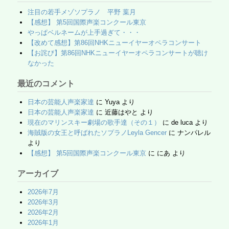
o
ail
k
注目の若手メゾソプラノ 平野 葉月
【感想】 第5回国際声楽コンクール東京
やっぱベルネームが上手過ぎて・・・
【改めて感想】第86回NHKニューイヤーオペラコンサート
【お詫び】第86回NHKニューイヤーオペラコンサートが聴け
なかった
最近のコメント
日本の芸能人声楽家達
に
Yuya
より
日本の芸能人声楽家達
に
近藤はやと
より
現在のマリンスキー劇場の歌手達（その１）
に
de luca
より
海賊版の女王と呼ばれたソプラノLeyla Gencer
に
ナンパレル
より
【感想】 第5回国際声楽コンクール東京
に
にあ
より
アーカイブ
2026年7月
2026年3月
2026年2月
2026年1月