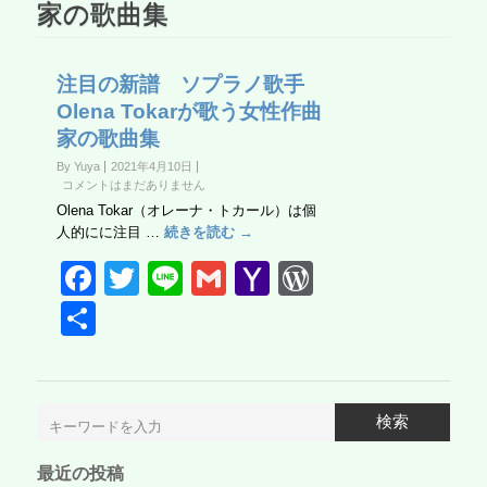
家の歌曲集
注目の新譜 ソプラノ歌手
Olena Tokarが歌う女性作曲
家の歌曲集
By Yuya
2021年4月10日
コメントはまだありません
Olena Tokar（オレーナ・トカール）は個
人的にに注目 …
続きを読む →
F
T
Li
G
Y
W
a
wi
n
m
a
or
共
c
tt
e
ail
h
d
有
e
er
o
Pr
b
o
e
検索
o
M
ss
最近の投稿