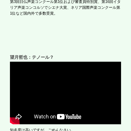
第3回日仏声楽コンクール第1位および審査員特別賞、第16回イタ
リア声楽コンコルソでシエナ大賞、ネリア国際声楽コンクール第
1位など国内外で多数受賞。
望月哲也：テノール？
知名度は高いですが、ごめんなさい。