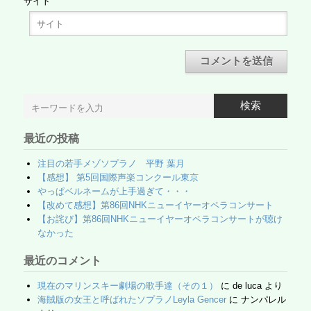
サイト
検索
最近の投稿
注目の若手メゾソプラノ 平野 葉月
【感想】 第5回国際声楽コンクール東京
やっぱベルネームが上手過ぎて・・・
【改めて感想】第86回NHKニューイヤーオペラコンサート
【お詫び】第86回NHKニューイヤーオペラコンサートが聴け
なかった
最近のコメント
現在のマリンスキー劇場の歌手達（その１）
に
de luca
より
海賊版の女王と呼ばれたソプラノLeyla Gencer
に
ナンパレル