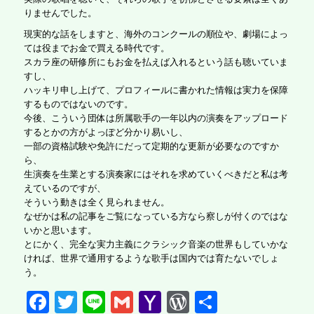
りませんでした。
現実的な話をしますと、海外のコンクールの順位や、劇場によっ
ては役までお金で買える時代です。
スカラ座の研修所にもお金を払えば入れるという話も聴いていま
すし、
ハッキリ申し上げて、プロフィールに書かれた情報は実力を保障
するものではないのです。
今後、こういう団体は所属歌手の一年以内の演奏をアップロード
するとかの方がよっぽど分かり易いし、
一部の資格試験や免許にだって定期的な更新が必要なのですか
ら、
生演奏を生業とする演奏家にはそれを求めていくべきだと私は考
えているのですが、
そういう動きは全く見られません。
なぜかは私の記事をご覧になっている方なら察しが付くのではな
いかと思います。
とにかく、完全な実力主義にクラシック音楽の世界もしていかな
ければ、世界で通用するような歌手は国内では育たないでしょ
う。
F
T
Li
G
Y
W
共