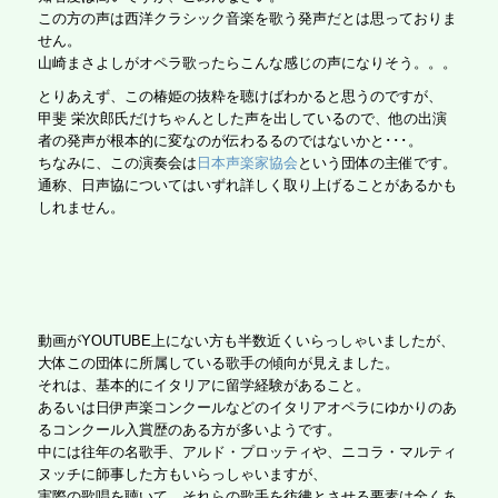
この方の声は西洋クラシック音楽を歌う発声だとは思っておりま
せん。
山崎まさよしがオペラ歌ったらこんな感じの声になりそう。。。
とりあえず、この椿姫の抜粋を聴けばわかると思うのですが、
甲斐 栄次郎氏だけちゃんとした声を出しているので、他の出演
者の発声が根本的に変なのが伝わるるのではないかと･･･。
ちなみに、この演奏会は
日本声楽家協会
という団体の主催です。
通称、日声協についてはいずれ詳しく取り上げることがあるかも
しれません。
動画がYOUTUBE上にない方も半数近くいらっしゃいましたが、
大体この団体に所属している歌手の傾向が見えました。
それは、基本的にイタリアに留学経験があること。
あるいは日伊声楽コンクールなどのイタリアオペラにゆかりのあ
るコンクール入賞歴のある方が多いようです。
中には往年の名歌手、アルド・プロッティや、ニコラ・マルティ
ヌッチに師事した方もいらっしゃいますが、
実際の歌唱を聴いて、それらの歌手を彷彿とさせる要素は全くあ