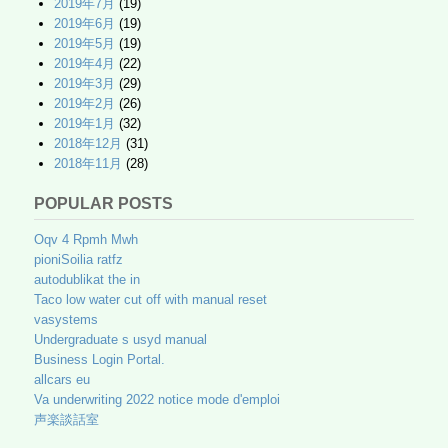
2019年7月
(19)
2019年6月
(19)
2019年5月
(19)
2019年4月
(22)
2019年3月
(29)
2019年2月
(26)
2019年1月
(32)
2018年12月
(31)
2018年11月
(28)
POPULAR POSTS
Oqv 4 Rpmh Mwh
pioniSoilia ratfz
autodublikat the in
Taco low water cut off with manual reset
vasystems
Undergraduate s usyd manual
Business Login Portal.
allcars eu
Va underwriting 2022 notice mode d'emploi
声楽談話室