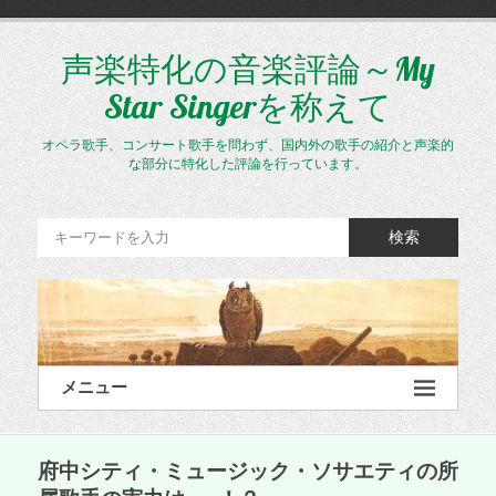
コ
ン
テ
声楽特化の音楽評論～My
ン
Star Singerを称えて
ツ
へ
ス
オペラ歌手、コンサート歌手を問わず、国内外の歌手の紹介と声楽的
キ
な部分に特化した評論を行っています。
ッ
プ
検索
メニュー
府中シティ・ミュージック・ソサエティの所