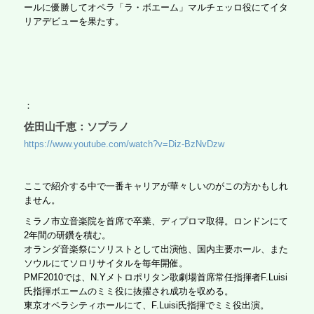
ールに優勝してオペラ「ラ・ボエーム」マルチェッロ役にてイタ
リアデビューを果たす。
：
佐田山千恵：ソプラノ
https://www.youtube.com/watch?v=Diz-BzNvDzw
ここで紹介する中で一番キャリアが華々しいのがこの方かもしれ
ません。
ミラノ市立音楽院を首席で卒業、ディプロマ取得。ロンドンにて
2年間の研鑽を積む。
オランダ音楽祭にソリストとして出演他、国内主要ホール、また
ソウルにてソロリサイタルを毎年開催。
PMF2010では、N.Yメトロポリタン歌劇場首席常任指揮者F.Luisi
氏指揮ボエームのミミ役に抜擢され成功を収める。
東京オペラシティホールにて、F.Luisi氏指揮でミミ役出演。