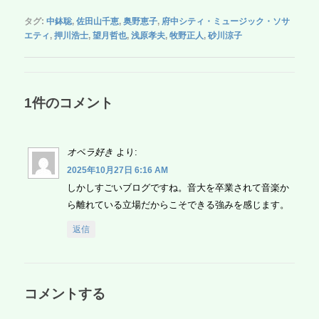
a
wi
n
m
a
or
有
タグ:
中鉢聡
,
佐田山千恵
,
奥野恵子
,
府中シティ・ミュージック・ソサ
c
tt
e
ail
h
d
エティ
,
押川浩士
,
望月哲也
,
浅原孝夫
,
牧野正人
,
砂川涼子
e
er
o
Pr
b
o
e
o
M
ss
1件のコメント
o
ail
k
オペラ好き
より:
2025年10月27日 6:16 AM
しかしすごいブログですね。音大を卒業されて音楽か
ら離れている立場だからこそできる強みを感じます。
返信
コメントする