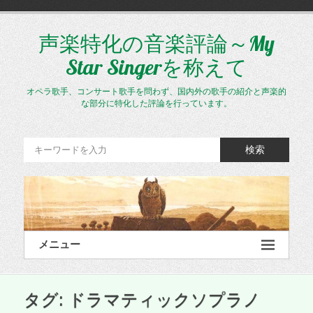
コ
ン
テ
声楽特化の音楽評論～My
ン
Star Singerを称えて
ツ
へ
ス
オペラ歌手、コンサート歌手を問わず、国内外の歌手の紹介と声楽的
キ
な部分に特化した評論を行っています。
ッ
プ
検索
メニュー
タグ:
ドラマティックソプラノ