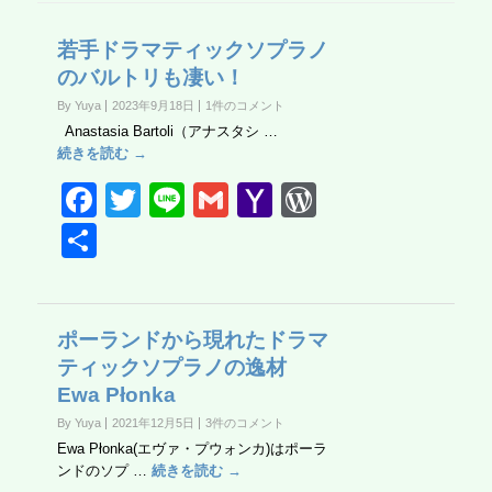
若手ドラマティックソプラノ
のバルトリも凄い！
By Yuya
2023年9月18日
1件のコメント
Anastasia Bartoli（アナスタシ …
続きを読む →
F
T
Li
G
Y
W
a
wi
n
m
a
or
共
c
tt
e
ail
h
d
有
e
er
o
Pr
b
o
e
ポーランドから現れたドラマ
ティックソプラノの逸材
o
M
ss
Ewa Płonka
o
ail
By Yuya
2021年12月5日
3件のコメント
k
Ewa Płonka(エヴァ・プウォンカ)はポーラ
ンドのソプ …
続きを読む →