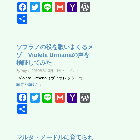
F
T
Li
G
Y
W
a
wi
n
m
a
or
共
c
tt
e
ail
h
d
有
e
er
o
Pr
b
o
e
ソプラノの役を歌いまくるメ
ゾ Violeta Urmanaの声を
o
M
ss
検証してみた
o
ail
By Yuya
2019年3月3日
1件のコメント
k
Violeta Urmana（ヴィオレッタ ウ …
続きを読む →
F
T
Li
G
Y
W
a
wi
n
m
a
or
共
c
tt
e
ail
h
d
有
e
er
o
Pr
b
o
e
マルタ・メードルに育てられ