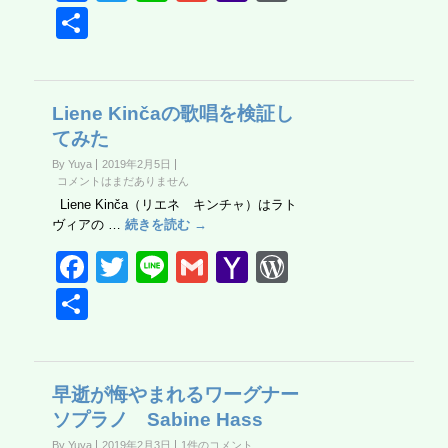
a
wi
n
m
a
or
共
c
tt
e
ail
h
d
有
e
er
o
Pr
b
o
e
Liene Kinčaの歌唱を検証し
てみた
o
M
ss
By Yuya
2019年2月5日
o
ail
コメントはまだありません
k
Liene Kinča（リエネ キンチャ）はラト
ヴィアの …
続きを読む →
F
T
Li
G
Y
W
a
wi
n
m
a
or
共
c
tt
e
ail
h
d
有
e
er
o
Pr
b
o
e
早逝が悔やまれるワーグナー
ソプラノ Sabine Hass
o
M
ss
By Yuya
2019年2月3日
1件のコメント