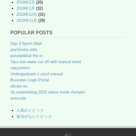
2019年2月
(26)
2019年1月
(32)
2018年12月
(31)
2018年11月
(28)
POPULAR POSTS
Oqv 4 Rpmh Mwh
pioniSoilia ratfz
autodublikat the in
Taco low water cut off with manual reset
vasystems
Undergraduate s usyd manual
Business Login Portal.
allcars eu
Va underwriting 2022 notice mode d'emploi
avtocods
人気のトピック
返信がないトピック