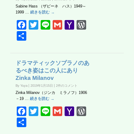
o
ail
Sabine Hass （ザビーネ ハス）1949～
k
1999 …
続きを読む →
F
T
Li
G
Y
W
a
wi
n
m
a
or
共
c
tt
e
ail
h
d
有
e
er
o
Pr
b
o
e
ドラマティックソプラノのあ
るべき姿はこの人にあり
o
M
ss
Zinka Milanov
o
ail
By Yuya
2019年1月15日
2件のコメント
k
Zinka Milanov（ジンカ ミラノフ）1906
－19 …
続きを読む →
F
T
Li
G
Y
W
a
wi
n
m
a
or
共
c
tt
e
ail
h
d
有