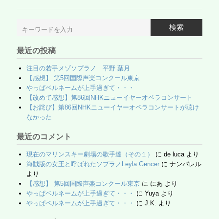
e
er
o
Pr
b
o
e
検索
o
M
ss
最近の投稿
o
ail
k
注目の若手メゾソプラノ 平野 葉月
【感想】 第5回国際声楽コンクール東京
やっぱベルネームが上手過ぎて・・・
【改めて感想】第86回NHKニューイヤーオペラコンサート
【お詫び】第86回NHKニューイヤーオペラコンサートが聴け
なかった
最近のコメント
現在のマリンスキー劇場の歌手達（その１）
に
de luca
より
海賊版の女王と呼ばれたソプラノLeyla Gencer
に
ナンパレル
より
【感想】 第5回国際声楽コンクール東京
に
にあ
より
やっぱベルネームが上手過ぎて・・・
に
Yuya
より
やっぱベルネームが上手過ぎて・・・
に
J.K.
より